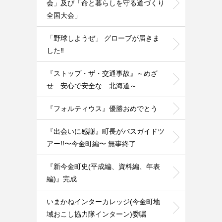
会」及び「命と暮らしを守る道づくり
全国大会」
「野球しようぜ」 グローブが届きま
した‼️
『ストップ・ザ・交通事故』～めざ
せ 安心で安全な 北海道～
『フォルティウス』優勝おめでとう
『出会いに感謝』町長がバスガイドツ
アー!!〜今金町編〜 無事終了
『新今金町史(平成編、資料編、年表
編)』完成
いまかねインターカレッジ(今金町地
域おこし協力隊インターン)委嘱