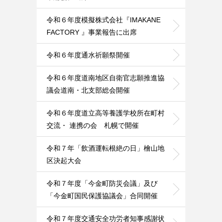
令和６年度模擬株式会社『IMAKANE
FACTORY 』事業報告に出席
令和６年度通水祈願祭開催
令和６年度道南地区自衛官志願推進協
議会道南・北支部総会開催
令和６年度道立高等養護学校所在町村
交流・ 連携の会 札幌で開催
令和７年「飲酒運転根絶の日」檜山地
区決起大会
令和７年度「今金町防災会議」及び
「今金町国民保護協議会」合同開催
令和７年度交通安全功労者知事感謝状