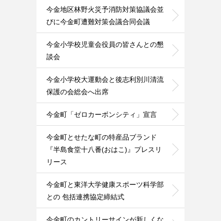
今金地区林野火災予消防対策協議会並
びに今金町遭難対策会議合同会議
今金小学校児童会役員の皆さんとの懇
談会
今金小学校大運動会と後志利別川清流
保護の会総会へ出席
今金町「ゼロカーボンシティ」宣言
今金町とせたな町の特産品ブランド
『半島食堂十八番(おはこ)』プレスリ
リース
今金町と東洋大学健康スポーツ科学部
との 包括連携協定締結式
今金町のカントリーサインが新しくな