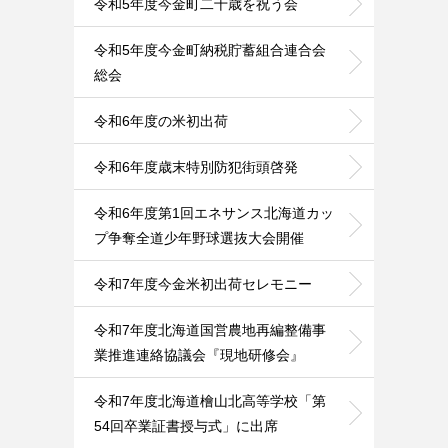
令和5年度今金町二十歳を祝う会
令和5年度今金町納税貯蓄組合連合会
総会
令和6年度の米初出荷
令和6年度歳末特別防犯街頭啓発
令和6年度第1回エネサンス北海道カッ
プ争奪全道少年野球選抜大会開催
令和7年度今金米初出荷セレモニー
令和7年度北海道国営農地再編整備事
業推進連絡協議会『現地研修会』
令和7年度北海道檜山北高等学校「第
54回卒業証書授与式」に出席