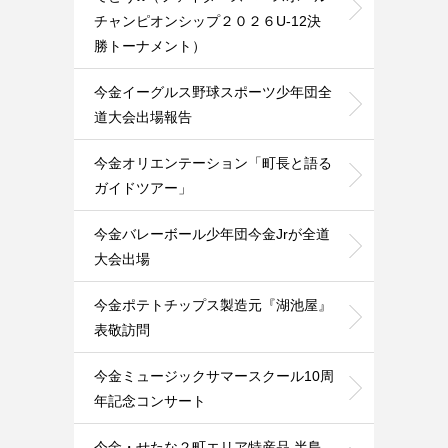
チャンピオンシップ２０２６U-12決
勝トーナメント）
今金イーグルス野球スポーツ少年団全
道大会出場報告
今金オリエンテーション「町長と語る
ガイドツアー」
今金バレーボール少年団今金Jrが全道
大会出場
今金ポテトチップス製造元『湖池屋』
表敬訪問
今金ミュージックサマースクール10周
年記念コンサート
今金・せたな２町エリア特産品 半島