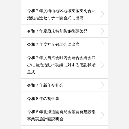
令和７年度檜山地区地域支援支え合い
活動推進セミナー開会式に出席
令和７年度歳末特別防犯街頭啓発
令和７年度神丘敬老会に出席
令和７年度自治会町内会連合会総会並
びに自治活動の功績に対する感謝状贈
呈式
令和７年新年交礼会
令和８年の初仕事
令和８年北海道開発局函館開発建設部
事業実施計画説明会