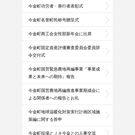
今金町功労者・善行者表彰式
今金町名誉町民称号贈呈式
今金町商工会女性部新年会に出席
今金町固定資産評価審査委員会委員辞
令交付式
今金町国営緊急農地再編事業『事業成
果と未来への期待』報告
今金町国営農地再編推進事業期成会に
よる関係者への報告とお礼
今金町地球温暖化対策実行計画区域施
策編に関する答申
今金町役場とＪＡ今金との人事交流