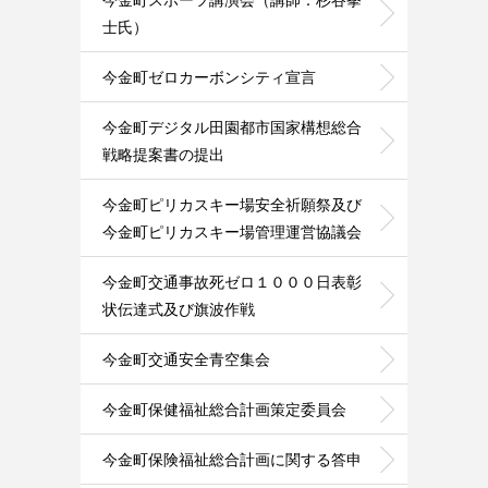
今金町スポーツ講演会（講師：杉谷拳
士氏）
今金町ゼロカーボンシティ宣言
今金町デジタル田園都市国家構想総合
戦略提案書の提出
今金町ピリカスキー場安全祈願祭及び
今金町ピリカスキー場管理運営協議会
今金町交通事故死ゼロ１０００日表彰
状伝達式及び旗波作戦
今金町交通安全青空集会
今金町保健福祉総合計画策定委員会
今金町保険福祉総合計画に関する答申