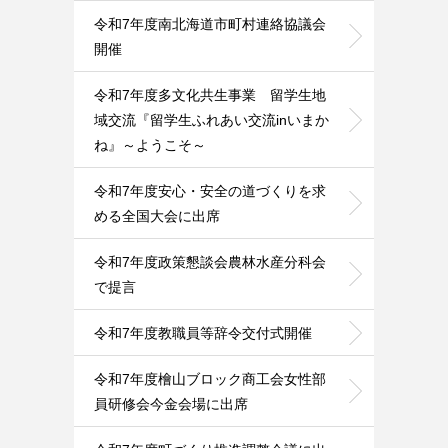
令和7年度南北海道市町村連絡協議会
開催
令和7年度多文化共生事業 留学生地
域交流『留学生ふれあい交流inいまか
ね』～ようこそ～
令和7年度安心・安全の道づくりを求
める全国大会に出席
令和7年度政策懇談会農林水産分科会
で提言
令和7年度教職員等辞令交付式開催
令和7年度檜山ブロック商工会女性部
員研修会今金会場に出席