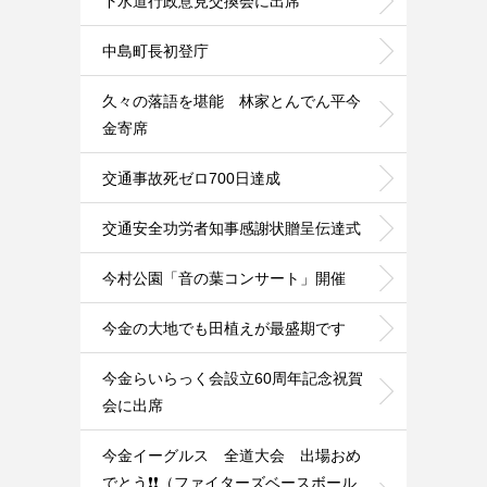
下水道行政意見交換会に出席
中島町長初登庁
久々の落語を堪能 林家とんでん平今
金寄席
交通事故死ゼロ700日達成
交通安全功労者知事感謝状贈呈伝達式
今村公園「音の葉コンサート」開催
今金の大地でも田植えが最盛期です
今金らいらっく会設立60周年記念祝賀
会に出席
今金イーグルス 全道大会 出場おめ
でとう❗️❗️（ファイターズベースボール