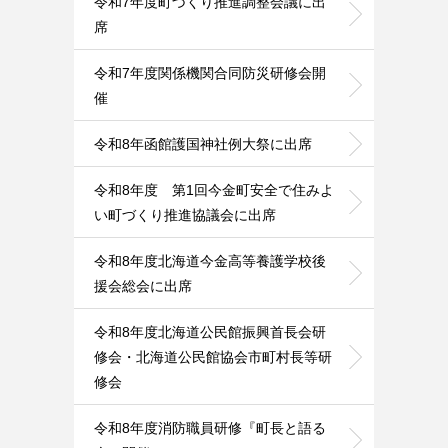
令和7年度町づくり推進調整会議に出
席
令和7年度関係機関合同防災研修会開
催
令和8年函館護国神社例大祭に出席
令和8年度 第1回今金町安全で住みよ
い町づくり推進協議会に出席
令和8年度北海道今金高等養護学校後
援会総会に出席
令和8年度北海道公民館振興首長会研
修会・北海道公民館協会市町村長等研
修会
令和8年度消防職員研修『町長と語る