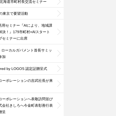
26北海道市町村長交流セミナー
度の東京で要望活動
利活用セミナー『AIにより、地域課
解決！』179市町村×AIスタート
ブセミナーに出席
30 ローカルガバメント首長サミッ
参加
ered by LOGOS 認定証贈呈式
Nコーポレーションの吉武社長が来
Nコーポレーションへ表敬訪問並び
式会社きしろへ今金町表彰善行表
贈呈