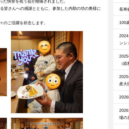
なった快挙を祝う会が開催されました。
る皆さんへの感謝とともに、参加した内助の功の奥様に
長寿
10
々のご活躍を祈念します。
20
ンシ
20
（総
20
産大
20
20
場の