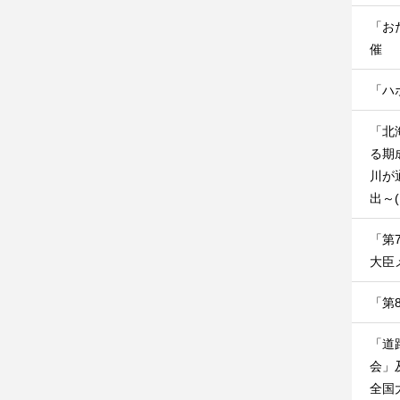
「お
催
「ハ
「北
る期
川が
出～
「第
大臣
「第
「道
会」
全国