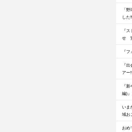
「野
した‼
『ス
せ 
『フ
『出
アー
『新
編)
いま
域お
おめ