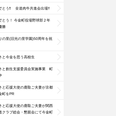
でとう❗ 全道肉牛共進会出場‼️
でとう！ 今金町役場野球部２年
優勝
りの里(旧光の里学園)50周年を祝
さと今金を思う高校生
さと創生支援委員会実施事業 町
申
さと応援大使の鹿取ご夫妻が京都
金町をPR
さと応援大使の鹿取ご夫妻が関西
道クラブ総会・懇親会にて今金町