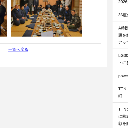
20
36
AI
題を
アッ
一覧へ戻る
LG
トに
pow
TT
町
TT
に株
彰を