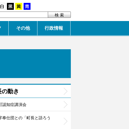
白
黒
黄
青
ツ
その他
行政情報
長の動き
町認知症講演会
字奉仕団との「町長と語ろう
」