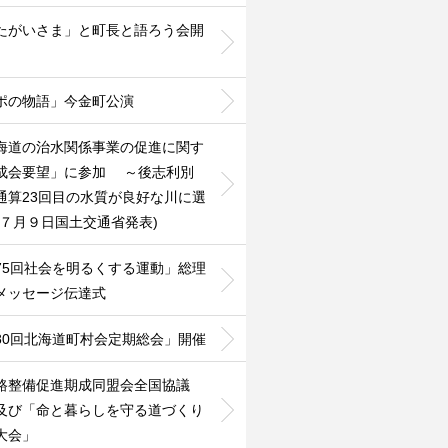
たがいさま」と町長と語ろう会開
ポの物語」今金町公演
海道の治水関係事業の促進に関す
成会要望」に参加 ～後志利別
通算23回目の水質が良好な川に選
(７月９日国土交通省発表)
75回社会を明るくする運動」総理
メッセージ伝達式
80回北海道町村会定期総会」開催
路整備促進期成同盟会全国協議
及び「命と暮らしを守る道づくり
大会」