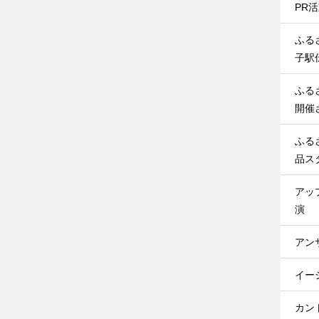
PR
ふる
子駅
ふる
開催
ふる
品ス
アッ
演
アン
イー
カン