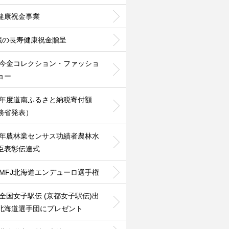
健康祝金事業
0歳の長寿健康祝金贈呈
24今金コレクション・ファッショ
ョー
25年度道南ふるさと納税寄付額
務省発表）
25年農林業センサス功績者農林水
臣表彰伝達式
26MFJ北海道エンデューロ選手権
26全国女子駅伝 (京都女子駅伝)出
北海道選手団にプレゼント