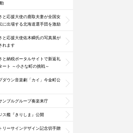
活動
さと応援大使の鹿取夫妻が全国女
伝に出場する北海道選手団を激励
さと応援大使佑木瞬氏の写真展が
されます
さと納税ポータルサイトで新返礼
タート ～小さな町の挑戦～
プダウン音楽劇「カイ」今金町公
サンブルグループ奏楽来庁
ジス艦『きりしま』公開
トリーサインデザイン記念切手贈