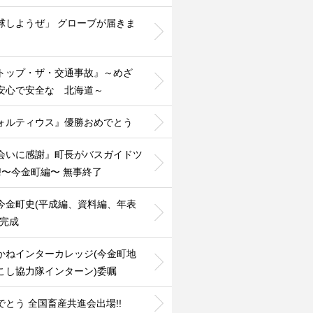
球しようぜ」 グローブが届きま
️
トップ・ザ・交通事故』～めざ
安心で安全な 北海道～
ォルティウス』優勝おめでとう
会いに感謝』町長がバスガイドツ
!!〜今金町編〜 無事終了
今金町史(平成編、資料編、年表
』完成
かねインターカレッジ(今金町地
こし協力隊インターン)委嘱
でとう 全国畜産共進会出場!!