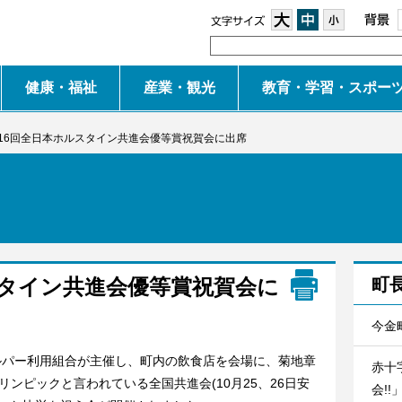
大
中
小
健康・福祉
産業・観光
教育・学習・スポー
16回全日本ホルスタイン共進会優等賞祝賀会に出席
スタイン共進会優等賞祝賀会に
町
今金
ルパー利用組合が主催し、町内の飲食店を会場に、菊地章
赤十
ンピックと言われている全国共進会(10月25、26日安
会!!