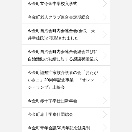
今金町立今金中学校入学式
今金町老人クラブ連合会定期総会
今金町自治会町内会連合会(会長：天
井幸雄氏)が表彰されました
今金町自治会町内会連合会総会並びに
自治活動の功績に対する感謝状贈呈式
今金町認知症家族介護者の会「おたが
いさま」20周年記念事業 『オレン
ジ・ランプ』上映会
今金町赤十字奉仕団新年会
今金町赤十字奉仕団総会
今金町青年会議50周年記念誌発刊