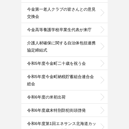
今金第一老人クラブの皆さんとの意見
交換会
今金高等養護学校卒業生代表が来庁
介護人材確保に関する自治体包括連携
協定締結式
令和5年度今金町二十歳を祝う会
令和5年度今金町納税貯蓄組合連合会
総会
令和6年度の米初出荷
令和6年度歳末特別防犯街頭啓発
令和6年度第1回エネサンス北海道カッ