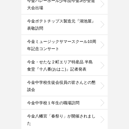
今金バレーボール少年団今金Jrが全道
大会出場
今金ポテトチップス製造元『湖池屋』
表敬訪問
今金ミュージックサマースクール10周
年記念コンサート
今金・せたな２町エリア特産品 半島
食堂『十八番(おはこ)』記者発表
今金中学校生徒会役員の皆さんとの懇
談会
今金中学校１年生の職場訪問
今金八幡宮「春祭り」が開催されまし
た