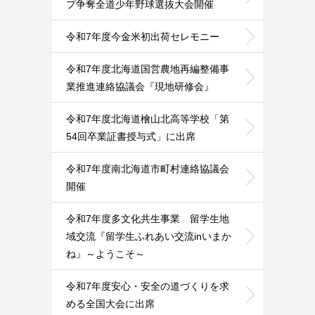
プ争奪全道少年野球選抜大会開催
令和7年度今金米初出荷セレモニー
令和7年度北海道国営農地再編整備事
業推進連絡協議会『現地研修会』
令和7年度北海道檜山北高等学校「第
54回卒業証書授与式」に出席
令和7年度南北海道市町村連絡協議会
開催
令和7年度多文化共生事業 留学生地
域交流『留学生ふれあい交流inいまか
ね』～ようこそ～
令和7年度安心・安全の道づくりを求
める全国大会に出席