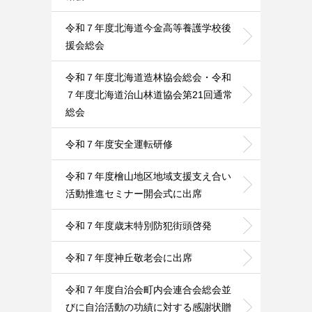
令和７年度北海道今金高等養護学校後
援会総会
令和７年度北海道造林協会総会・令和
７年度北海道治山林道協会第21回通常
総会
令和７年度安全運転研修
令和７年度檜山地区地域支援支え合い
活動推進セミナー開会式に出席
令和７年度歳末特別防犯街頭啓発
令和７年度神丘敬老会に出席
令和７年度自治会町内会連合会総会並
びに自治活動の功績に対する感謝状贈