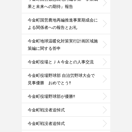
果と未来への期待』報告
今金町国営農地再編推進事業期成会に
よる関係者への報告とお礼
今金町地球温暖化対策実行計画区域施
策編に関する答申
今金町役場とＪＡ今金との人事交流
今金町役場野球部 自治労野球大会で
見事優勝 おめでとう‼️
今金町役場野球部が優勝‼️
今金町戦没者追悼式
今金町戦没者追悼式