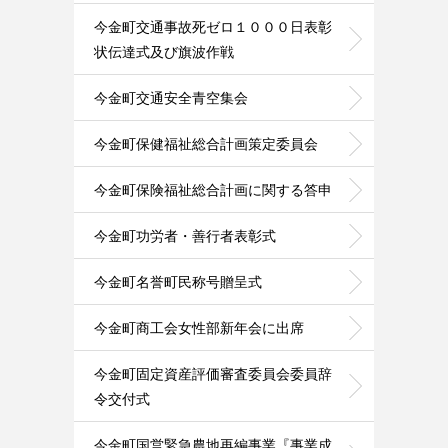
今金町交通事故死ゼロ１０００日表彰
状伝達式及び旗波作戦
今金町交通安全青空集会
今金町保健福祉総合計画策定委員会
今金町保険福祉総合計画に関する答申
今金町功労者・善行者表彰式
今金町名誉町民称号贈呈式
今金町商工会女性部新年会に出席
今金町固定資産評価審査委員会委員辞
令交付式
今金町国営緊急農地再編事業『事業成