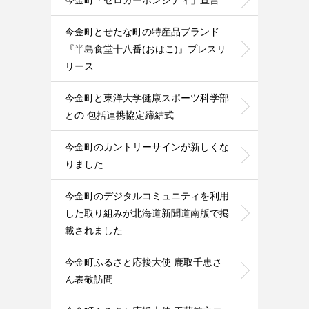
今金町「ゼロカーボンシティ」宣言
今金町とせたな町の特産品ブランド
『半島食堂十八番(おはこ)』プレスリ
リース
今金町と東洋大学健康スポーツ科学部
との 包括連携協定締結式
今金町のカントリーサインが新しくな
りました
今金町のデジタルコミュニティを利用
した取り組みが北海道新聞道南版で掲
載されました
今金町ふるさと応接大使 鹿取千恵さ
ん表敬訪問