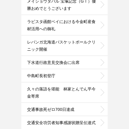
メイショウタバル 宝塚記念（GⅠ）優
勝おめでとうございます
ラビスタ函館ベイにおける今金町産食
材活用への御礼
レバンガ北海道バスケットボールクリ
ニック開催
下水道行政意見交換会に出席
中島町長初登庁
久々の落語を堪能 林家とんでん平今
金寄席
交通事故死ゼロ700日達成
交通安全功労者知事感謝状贈呈伝達式