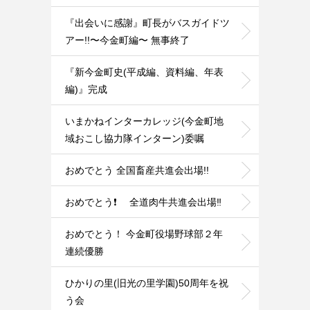
『出会いに感謝』町長がバスガイドツ
アー!!〜今金町編〜 無事終了
『新今金町史(平成編、資料編、年表
編)』完成
いまかねインターカレッジ(今金町地
域おこし協力隊インターン)委嘱
おめでとう 全国畜産共進会出場!!
おめでとう❗ 全道肉牛共進会出場‼️
おめでとう！ 今金町役場野球部２年
連続優勝
ひかりの里(旧光の里学園)50周年を祝
う会