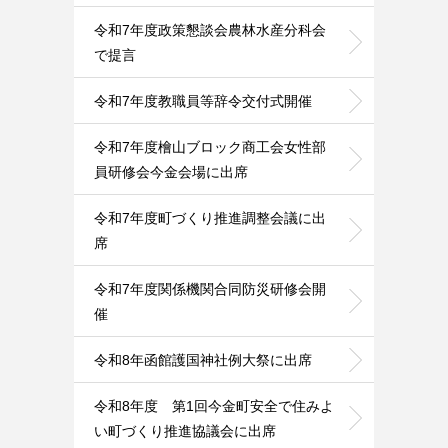
令和7年度政策懇談会農林水産分科会
で提言
令和7年度教職員等辞令交付式開催
令和7年度檜山ブロック商工会女性部
員研修会今金会場に出席
令和7年度町づくり推進調整会議に出
席
令和7年度関係機関合同防災研修会開
催
令和8年函館護国神社例大祭に出席
令和8年度 第1回今金町安全で住みよ
い町づくり推進協議会に出席