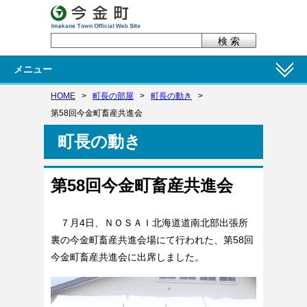
メニュー
HOME
>
町長の部屋
>
町長の動き
>
第58回今金町畜産共進会
町長の動き
第58回今金町畜産共進会
７月4日、ＮＯＳＡＩ北海道道南北部出張所
裏の今金町畜産共進会場にて行われた、第58回
今金町畜産共進会に出席しました。