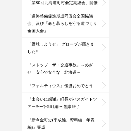
「第80回北海道町村会定期総会」開催
「道路整備促進期成同盟会全国協議
会」及び「命と暮らしを守る道づくり
全国大会」
「野球しようぜ」 グローブが届きま
した‼️
『ストップ・ザ・交通事故』～めざ
せ 安心で安全な 北海道～
『フォルティウス』優勝おめでとう
『出会いに感謝』町長がバスガイドツ
アー!!〜今金町編〜 無事終了
『新今金町史(平成編、資料編、年表
編)』完成