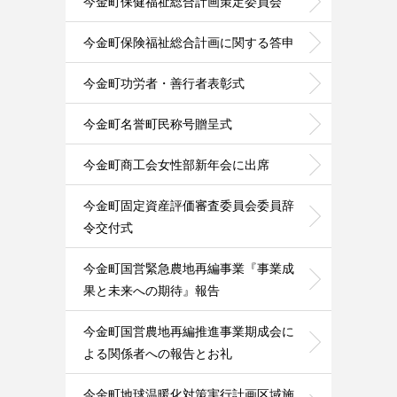
今金町保健福祉総合計画策定委員会
今金町保険福祉総合計画に関する答申
今金町功労者・善行者表彰式
今金町名誉町民称号贈呈式
今金町商工会女性部新年会に出席
今金町固定資産評価審査委員会委員辞
令交付式
今金町国営緊急農地再編事業『事業成
果と未来への期待』報告
今金町国営農地再編推進事業期成会に
よる関係者への報告とお礼
今金町地球温暖化対策実行計画区域施