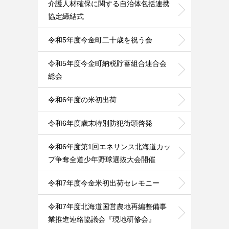
介護人材確保に関する自治体包括連携
協定締結式
令和5年度今金町二十歳を祝う会
令和5年度今金町納税貯蓄組合連合会
総会
令和6年度の米初出荷
令和6年度歳末特別防犯街頭啓発
令和6年度第1回エネサンス北海道カッ
プ争奪全道少年野球選抜大会開催
令和7年度今金米初出荷セレモニー
令和7年度北海道国営農地再編整備事
業推進連絡協議会『現地研修会』