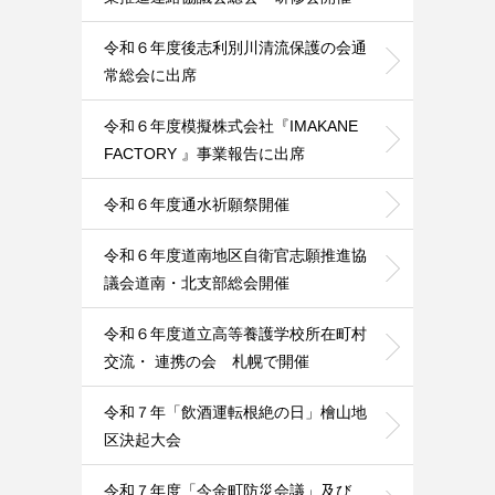
令和６年度後志利別川清流保護の会通
常総会に出席
令和６年度模擬株式会社『IMAKANE
FACTORY 』事業報告に出席
令和６年度通水祈願祭開催
令和６年度道南地区自衛官志願推進協
議会道南・北支部総会開催
令和６年度道立高等養護学校所在町村
交流・ 連携の会 札幌で開催
令和７年「飲酒運転根絶の日」檜山地
区決起大会
令和７年度「今金町防災会議」及び