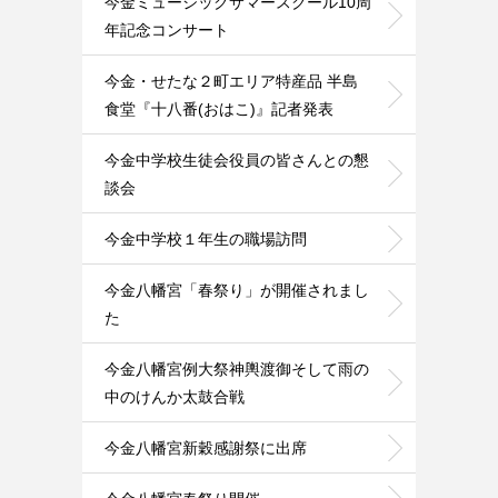
今金ミュージックサマースクール10周
年記念コンサート
今金・せたな２町エリア特産品 半島
食堂『十八番(おはこ)』記者発表
今金中学校生徒会役員の皆さんとの懇
談会
今金中学校１年生の職場訪問
今金八幡宮「春祭り」が開催されまし
た
今金八幡宮例大祭神輿渡御そして雨の
中のけんか太鼓合戦
今金八幡宮新穀感謝祭に出席