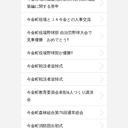
策編に関する答申
今金町役場とＪＡ今金との人事交流
今金町役場野球部 自治労野球大会で
見事優勝 おめでとう‼️
今金町役場野球部が優勝‼️
今金町戦没者追悼式
今金町戦没者追悼式
今金町教育委員会表彰&人づくり講演
会
今金町森林組合第75回通常総会
今金町消防団出初式