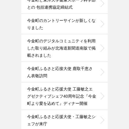
今金町と東洋大学健康スポーツ科学部
との 包括連携協定締結式
今金町のカントリーサインが新しくな
りました
今金町のデジタルコミュニティを利用
した取り組みが北海道新聞道南版で掲
載されました
今金町ふるさと応接大使 鹿取千恵さ
ん表敬訪問
今金町ふるさと応援大使 工藤敏之エ
グゼクティブシェフ40周年記念『今金
町より愛を込めて』ディナー開催
今金町ふるさと応援大使・工藤敏之シ
ェフが来庁