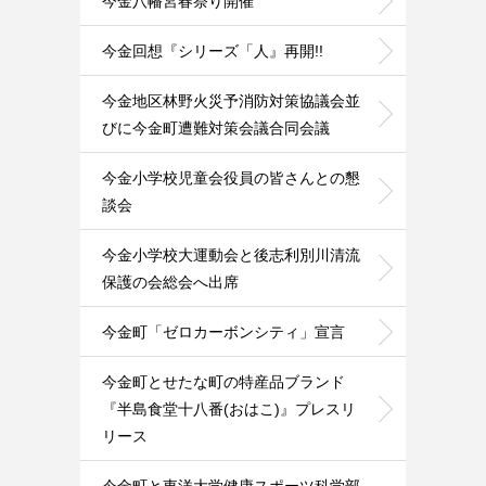
今金八幡宮春祭り開催
今金回想『シリーズ「人』再開!!
今金地区林野火災予消防対策協議会並
びに今金町遭難対策会議合同会議
今金小学校児童会役員の皆さんとの懇
談会
今金小学校大運動会と後志利別川清流
保護の会総会へ出席
今金町「ゼロカーボンシティ」宣言
今金町とせたな町の特産品ブランド
『半島食堂十八番(おはこ)』プレスリ
リース