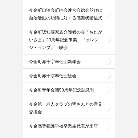
今金町自治会町内会連合会総会並びに
自治活動の功績に対する感謝状贈呈式
今金町認知症家族介護者の会「おたが
いさま」20周年記念事業 『オレン
ジ・ランプ』上映会
今金町赤十字奉仕団新年会
今金町赤十字奉仕団総会
今金町青年会議50周年記念誌発刊
今金第一老人クラブの皆さんとの意見
交換会
今金高等養護学校卒業生代表が来庁