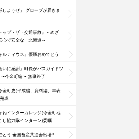
球しようぜ」 グローブが届きま
️
トップ・ザ・交通事故』～めざ
安心で安全な 北海道～
ォルティウス』優勝おめでとう
会いに感謝』町長がバスガイドツ
!!〜今金町編〜 無事終了
今金町史(平成編、資料編、年表
』完成
かねインターカレッジ(今金町地
こし協力隊インターン)委嘱
でとう 全国畜産共進会出場!!