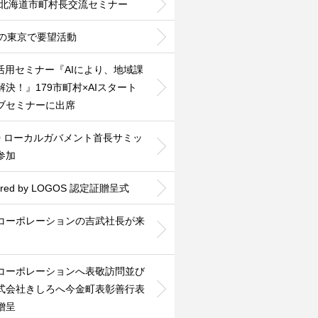
26北海道市町村長交流セミナー
度の東京で要望活動
利活用セミナー『AIにより、地域課
解決！』179市町村×AIスタート
ブセミナーに出席
30 ローカルガバメント首長サミッ
参加
ered by LOGOS 認定証贈呈式
Nコーポレーションの吉武社長が来
Nコーポレーションへ表敬訪問並び
式会社きしろへ今金町表彰善行表
贈呈