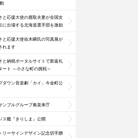
活動
さと応援大使の鹿取夫妻が全国女
伝に出場する北海道選手団を激励
さと応援大使佑木瞬氏の写真展が
されます
さと納税ポータルサイトで新返礼
タート ～小さな町の挑戦～
プダウン音楽劇「カイ」今金町公
サンブルグループ奏楽来庁
ジス艦『きりしま』公開
トリーサインデザイン記念切手贈