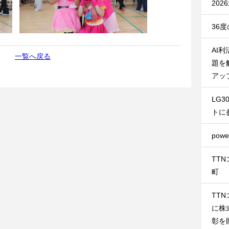
20
36
AI
一覧へ戻る
題を
アッ
LG
トに
pow
TT
町
TT
に株
彰を