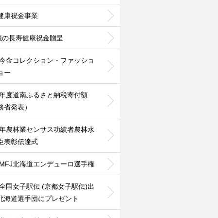
健康祝金事業
0歳の長寿健康祝金贈呈
24今金コレクション・ファッショ
ョー
25年度道南ふるさと納税寄付額
務省発表）
25年農林業センサス功績者農林水
臣表彰伝達式
26MFJ北海道エンデューロ選手権
26全国女子駅伝 (京都女子駅伝)出
北海道選手団にプレゼント