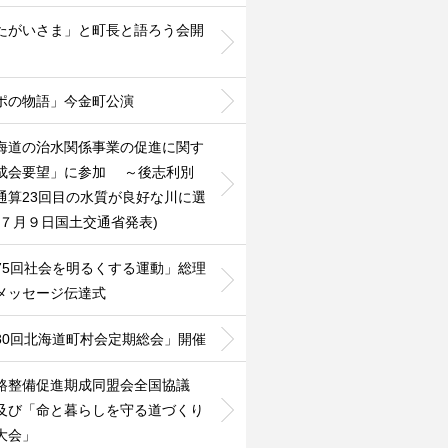
たがいさま」と町長と語ろう会開
ポの物語」今金町公演
海道の治水関係事業の促進に関す
成会要望」に参加 ～後志利別
通算23回目の水質が良好な川に選
(７月９日国土交通省発表)
75回社会を明るくする運動」総理
メッセージ伝達式
80回北海道町村会定期総会」開催
路整備促進期成同盟会全国協議
及び「命と暮らしを守る道づくり
大会」