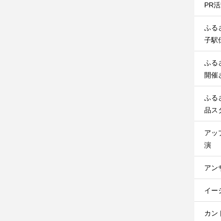
PR
ふる
子駅
ふる
開催
ふる
品ス
アッ
演
アン
イー
カン