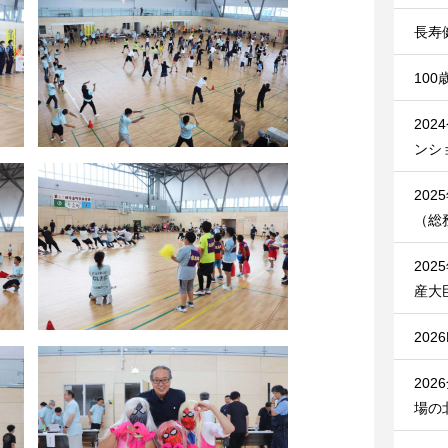
長寿
10
20
ンシ
20
（総
20
産大
20
20
場の