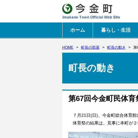
ホーム
暮らし・生活
HOME
>
町長の部屋
>
町長の動き
>
第
町長の動き
第67回今金町民体育
７月21日(日)、今金町総合体育
体育祭の結果は、見事に本町が２