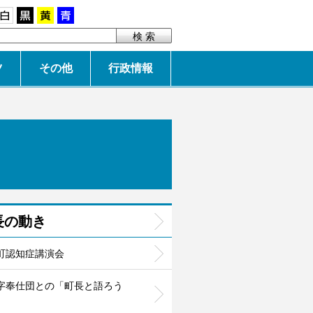
白
黒
黄
青
ツ
その他
行政情報
長の動き
町認知症講演会
字奉仕団との「町長と語ろう
」