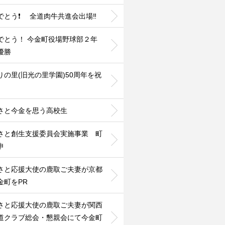
でとう❗ 全道肉牛共進会出場‼️
でとう！ 今金町役場野球部２年
優勝
りの里(旧光の里学園)50周年を祝
さと今金を思う高校生
さと創生支援委員会実施事業 町
申
さと応援大使の鹿取ご夫妻が京都
金町をPR
さと応援大使の鹿取ご夫妻が関西
道クラブ総会・懇親会にて今金町