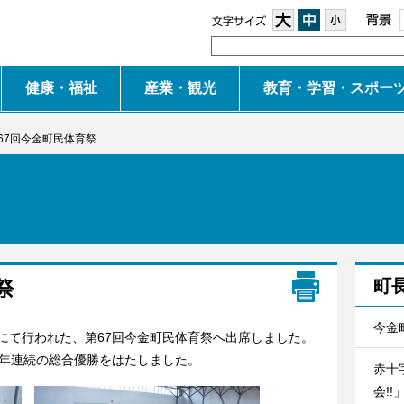
大
中
小
健康・福祉
産業・観光
教育・学習・スポー
67回今金町民体育祭
祭
町
今金
館にて行われた、第67回今金町民体育祭へ出席しました。
年連続の総合優勝をはたしました。
赤十
会!!