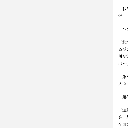
「お
催
「ハ
「北
る期
川が
出～
「第
大臣
「第
「道
会」
全国