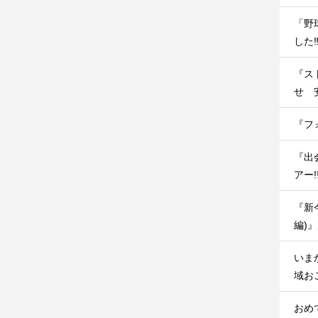
「野
した‼
『ス
せ 
『フ
『出
アー
『新
編)
いま
域お
おめ