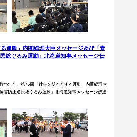
する運動」内閣総理大臣メッセージ及び「青
民総ぐるみ運動」北海道知事メッセージ伝
われた、第76回「社会を明るくする運動」内閣総理大
被害防止道民総ぐるみ運動」北海道知事メッセージ伝達