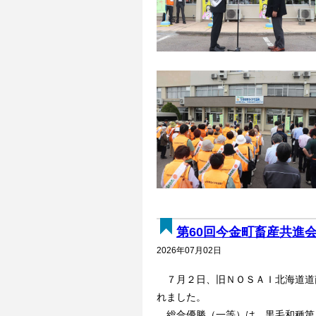
第60回今金町畜産共進
2026年07月02日
７月２日、旧ＮＯＳＡＩ北海道道南
れました。
総合優勝（一等）は、黒毛和種第