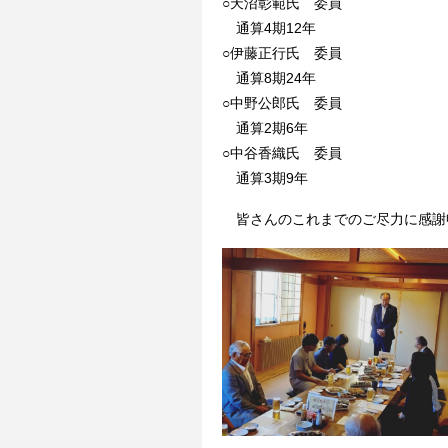
○天沼彰範氏 委員
通算4期12年
○伊藤正行氏 委員
通算8期24年
○中野公郎氏 委員
通算2期6年
○中谷香織氏 委員
通算3期9年
皆さんのこれまでのご尽力に感謝