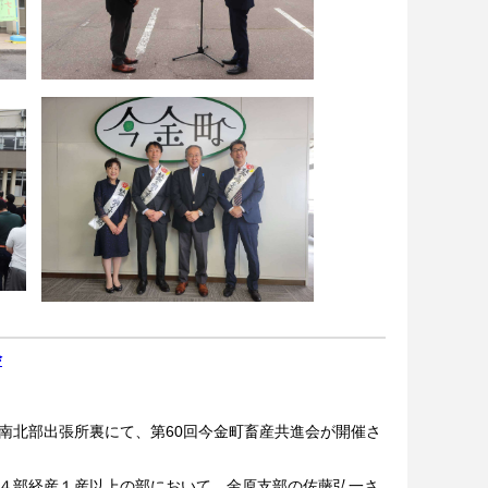
会
北部出張所裏にて、第60回今金町畜産共進会が開催さ
４部経産１産以上の部において、金原支部の佐藤弘一さ