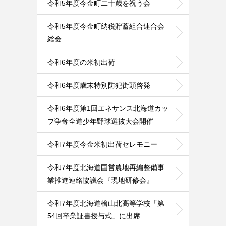
令和5年度今金町二十歳を祝う会
令和5年度今金町納税貯蓄組合連合会
総会
令和6年度の米初出荷
令和6年度歳末特別防犯街頭啓発
令和6年度第1回エネサンス北海道カッ
プ争奪全道少年野球選抜大会開催
令和7年度今金米初出荷セレモニー
令和7年度北海道国営農地再編整備事
業推進連絡協議会『現地研修会』
令和7年度北海道檜山北高等学校「第
54回卒業証書授与式」に出席