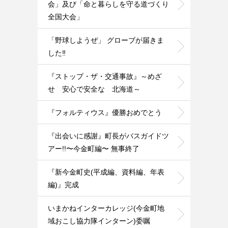
会」及び「命と暮らしを守る道づくり
全国大会」
「野球しようぜ」 グローブが届きま
した‼️
『ストップ・ザ・交通事故』～めざ
せ 安心で安全な 北海道～
『フォルティウス』優勝おめでとう
『出会いに感謝』町長がバスガイドツ
アー!!〜今金町編〜 無事終了
『新今金町史(平成編、資料編、年表
編)』完成
いまかねインターカレッジ(今金町地
域おこし協力隊インターン)委嘱