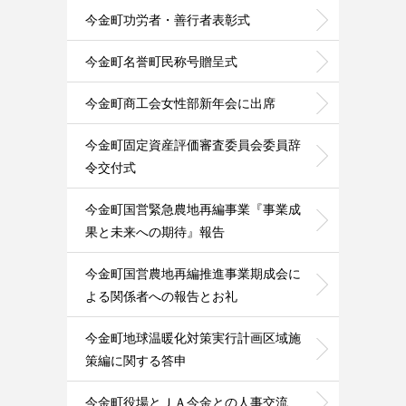
今金町功労者・善行者表彰式
今金町名誉町民称号贈呈式
今金町商工会女性部新年会に出席
今金町固定資産評価審査委員会委員辞
令交付式
今金町国営緊急農地再編事業『事業成
果と未来への期待』報告
今金町国営農地再編推進事業期成会に
よる関係者への報告とお礼
今金町地球温暖化対策実行計画区域施
策編に関する答申
今金町役場とＪＡ今金との人事交流