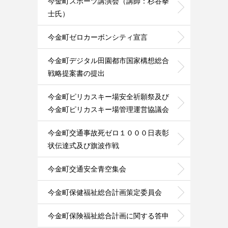
今金町スポーツ講演会（講師：杉谷拳
士氏）
今金町ゼロカーボンシティ宣言
今金町デジタル田園都市国家構想総合
戦略提案書の提出
今金町ピリカスキー場安全祈願祭及び
今金町ピリカスキー場管理運営協議会
今金町交通事故死ゼロ１０００日表彰
状伝達式及び旗波作戦
今金町交通安全青空集会
今金町保健福祉総合計画策定委員会
今金町保険福祉総合計画に関する答申