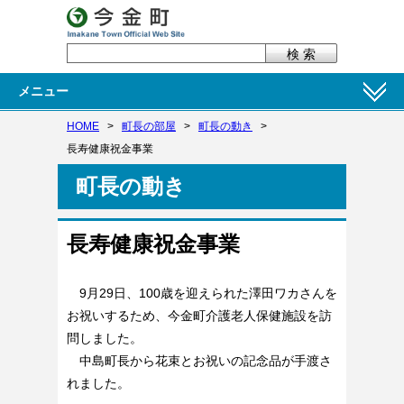
メニュー
HOME
>
町長の部屋
>
町長の動き
>
長寿健康祝金事業
町長の動き
長寿健康祝金事業
9月29日、100歳を迎えられた澤田ワカさんを
お祝いするため、今金町介護老人保健施設を訪
問しました。
中島町長から花束とお祝いの記念品が手渡さ
れました。