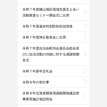
令和７年度檜山地区地域支援支え合い
活動推進セミナー開会式に出席
令和７年度歳末特別防犯街頭啓発
令和７年度神丘敬老会に出席
令和７年度自治会町内会連合会総会並
びに自治活動の功績に対する感謝状贈
呈式
令和７年新年交礼会
令和８年の初仕事
令和８年北海道開発局函館開発建設部
事業実施計画説明会