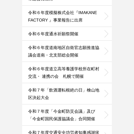
令和６年度模擬株式会社『IMAKANE
FACTORY 』事業報告に出席
令和６年度通水祈願祭開催
令和６年度道南地区自衛官志願推進協
議会道南・北支部総会開催
令和６年度道立高等養護学校所在町村
交流・ 連携の会 札幌で開催
令和７年「飲酒運転根絶の日」檜山地
区決起大会
令和７年度「今金町防災会議」及び
「今金町国民保護協議会」合同開催
令和７年度交通安全功労者知事感謝状