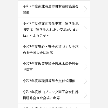
令和7年度南北海道市町村連絡協議会
開催
令和7年度多文化共生事業 留学生地
域交流『留学生ふれあい交流inいまか
ね』～ようこそ～
令和7年度安心・安全の道づくりを求
める全国大会に出席
令和7年度政策懇談会農林水産分科会
で提言
令和7年度教職員等辞令交付式開催
令和7年度檜山ブロック商工会女性部
員研修会今金会場に出席