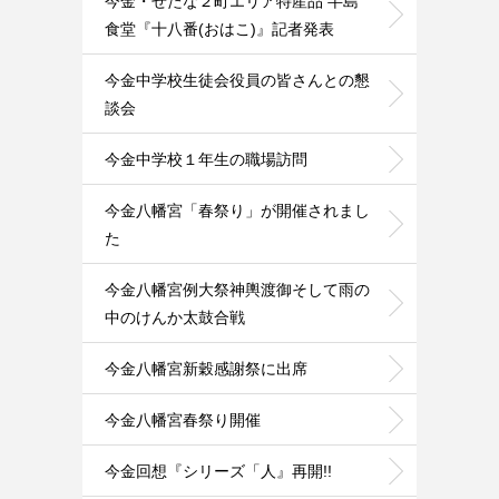
今金・せたな２町エリア特産品 半島
食堂『十八番(おはこ)』記者発表
今金中学校生徒会役員の皆さんとの懇
談会
今金中学校１年生の職場訪問
今金八幡宮「春祭り」が開催されまし
た
今金八幡宮例大祭神輿渡御そして雨の
中のけんか太鼓合戦
今金八幡宮新穀感謝祭に出席
今金八幡宮春祭り開催
今金回想『シリーズ「人』再開!!