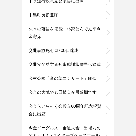
下水道行政意見交換会に出席
中島町長初登庁
久々の落語を堪能 林家とんでん平今
金寄席
交通事故死ゼロ700日達成
交通安全功労者知事感謝状贈呈伝達式
今村公園「音の葉コンサート」開催
今金の大地でも田植えが最盛期です
今金らいらっく会設立60周年記念祝賀
会に出席
今金イーグルス 全道大会 出場おめ
でとう❗️❗️（ファイターズベースボール