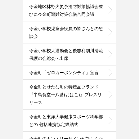
今金地区林野火災予消防対策協議会並
びに今金町遭難対策会議合同会議
今金小学校児童会役員の皆さんとの懇
談会
今金小学校大運動会と後志利別川清流
保護の会総会へ出席
今金町「ゼロカーボンシティ」宣言
今金町とせたな町の特産品ブランド
『半島食堂十八番(おはこ)』プレスリ
リース
今金町と東洋大学健康スポーツ科学部
との 包括連携協定締結式
今金町のカントリーサインが新しくな