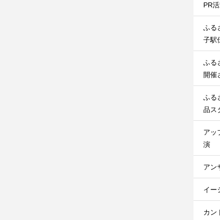
PR
ふる
子駅
ふる
開催
ふる
品ス
アッ
演
アン
イー
カン