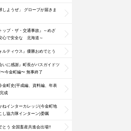
球しようぜ」 グローブが届きま
️
トップ・ザ・交通事故』～めざ
安心で安全な 北海道～
ォルティウス』優勝おめでとう
会いに感謝』町長がバスガイドツ
!!〜今金町編〜 無事終了
今金町史(平成編、資料編、年表
』完成
かねインターカレッジ(今金町地
こし協力隊インターン)委嘱
でとう 全国畜産共進会出場!!