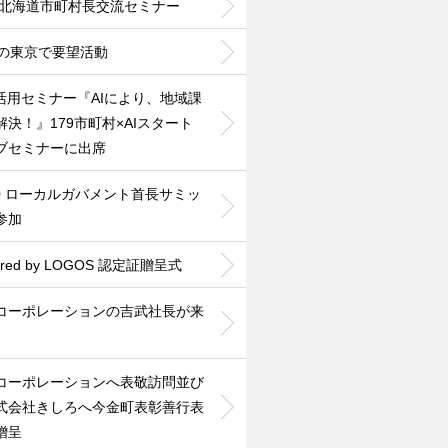
26北海道市町村長交流セミナー
度の東京で要望活動
利活用セミナー『AIにより、地域課
解決！』179市町村×AIスタート
ブセミナーに出席
30 ローカルガバメント首長サミッ
参加
ered by LOGOS 認定証贈呈式
Nコーポレーションの吉武社長が来
Nコーポレーションへ表敬訪問並び
式会社きしろへ今金町表彰善行表
贈呈