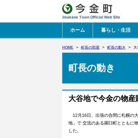
ホーム
暮らし・生活
HOME
>
町長の部屋
>
町長の動き
>
大
町長の動き
大谷地で今金の物産
12月16日、出張の合間に札幌の
地」で 交流のある羅臼町とともに
した。