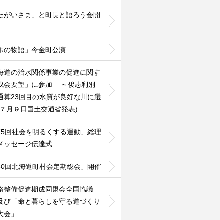
たがいさま」と町長と語ろう会開
ポの物語」今金町公演
海道の治水関係事業の促進に関す
成会要望」に参加 ～後志利別
通算23回目の水質が良好な川に選
(７月９日国土交通省発表)
75回社会を明るくする運動」総理
メッセージ伝達式
80回北海道町村会定期総会」開催
路整備促進期成同盟会全国協議
及び「命と暮らしを守る道づくり
大会」