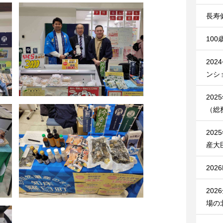
長寿
10
20
ンシ
20
（総
20
産大
20
20
場の