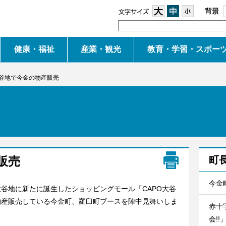
大
中
小
健康・福祉
産業・観光
教育・学習・スポー
谷地で今金の物産販売
販売
町
今金
大谷地に新たに誕生したショッピングモール「CAPO大谷
物産販売している今金町、羅臼町ブースを陣中見舞いしま
赤十
会!!