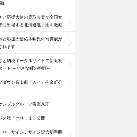
活動
さと応援大使の鹿取夫妻が全国女
伝に出場する北海道選手団を激励
さと応援大使佑木瞬氏の写真展が
されます
さと納税ポータルサイトで新返礼
タート ～小さな町の挑戦～
プダウン音楽劇「カイ」今金町公
サンブルグループ奏楽来庁
ジス艦『きりしま』公開
トリーサインデザイン記念切手贈