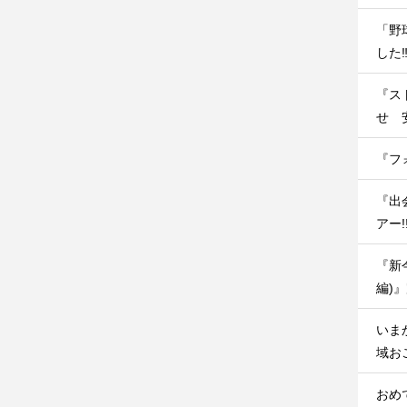
「野
した‼
『ス
せ 
『フ
『出
アー
『新
編)
いま
域お
おめ