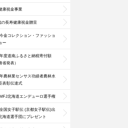
健康祝金事業
0歳の長寿健康祝金贈呈
24今金コレクション・ファッショ
ョー
25年度道南ふるさと納税寄付額
務省発表）
25年農林業センサス功績者農林水
臣表彰伝達式
26MFJ北海道エンデューロ選手権
26全国女子駅伝 (京都女子駅伝)出
北海道選手団にプレゼント