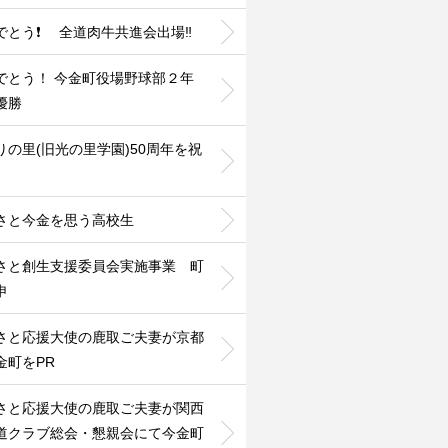
でとう❗ 全道肉牛共進会出場‼️
でとう！ 今金町役場野球部２年
優勝
りの里(旧光の里学園)50周年を祝
さと今金を思う高校生
さと創生支援委員会実施事業 町
申
さと応援大使の鹿取ご夫妻が京都
金町をPR
さと応援大使の鹿取ご夫妻が関西
道クラブ総会・懇親会にて今金町