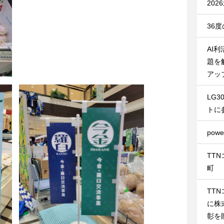
20
36
AI
題を
アッ
LG
トに
pow
TT
町
TT
に株
彰を