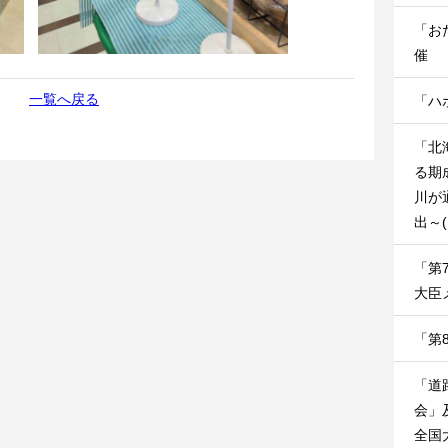
「お
催
一覧へ戻る
「ハ
「北
る期
川が
出～
「第
大臣
「第
「道
会」
全国