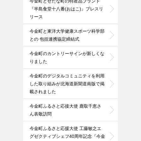
今金町とせたな町の特産品ブランド
『半島食堂十八番(おはこ)』プレスリ
リース
今金町と東洋大学健康スポーツ科学部
との 包括連携協定締結式
今金町のカントリーサインが新しくな
りました
今金町のデジタルコミュニティを利用
した取り組みが北海道新聞道南版で掲
載されました
今金町ふるさと応接大使 鹿取千恵さ
ん表敬訪問
今金町ふるさと応援大使 工藤敏之エ
グゼクティブシェフ40周年記念『今金