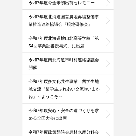
令和7年度今金米初出荷セレモニー
令和7年度北海道国営農地再編整備事
業推進連絡協議会『現地研修会』
令和7年度北海道檜山北高等学校「第
54回卒業証書授与式」に出席
令和7年度南北海道市町村連絡協議会
開催
令和7年度多文化共生事業 留学生地
域交流『留学生ふれあい交流inいまか
ね』～ようこそ～
令和7年度安心・安全の道づくりを求
める全国大会に出席
令和7年度政策懇談会農林水産分科会