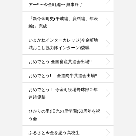
アー!!〜今金町編〜 無事終了
『新今金町史(平成編、資料編、年表
編)』完成
いまかねインターカレッジ(今金町地
域おこし協力隊インターン)委嘱
おめでとう 全国畜産共進会出場!!
おめでとう❗ 全道肉牛共進会出場‼️
おめでとう！ 今金町役場野球部２年
連続優勝
ひかりの里(旧光の里学園)50周年を祝
う会
ふるさと今金を思う高校生