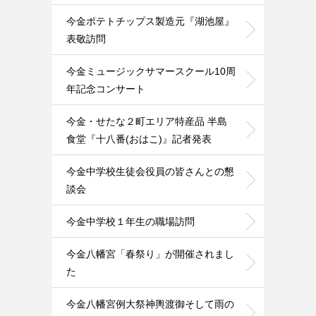
今金ポテトチップス製造元『湖池屋』
表敬訪問
今金ミュージックサマースクール10周
年記念コンサート
今金・せたな２町エリア特産品 半島
食堂『十八番(おはこ)』記者発表
今金中学校生徒会役員の皆さんとの懇
談会
今金中学校１年生の職場訪問
今金八幡宮「春祭り」が開催されまし
た
今金八幡宮例大祭神輿渡御そして雨の