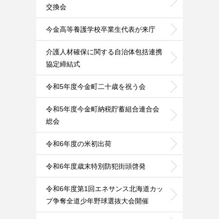
交換会
今金高等養護学校卒業生代表が来庁
介護人材確保に関する自治体包括連携
協定締結式
令和5年度今金町二十歳を祝う会
令和5年度今金町納税貯蓄組合連合会
総会
令和6年度の米初出荷
令和6年度歳末特別防犯街頭啓発
令和6年度第1回エネサンス北海道カッ
プ争奪全道少年野球選抜大会開催