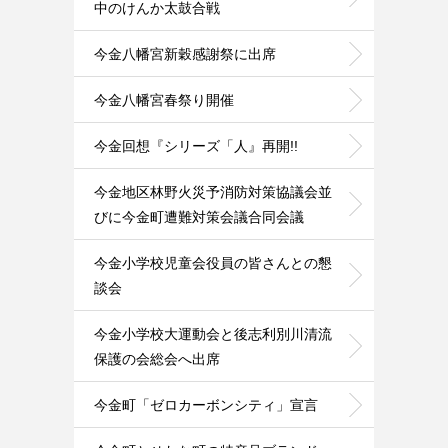
中のけんか太鼓合戦
今金八幡宮新穀感謝祭に出席
今金八幡宮春祭り開催
今金回想『シリーズ「人』再開!!
今金地区林野火災予消防対策協議会並
びに今金町遭難対策会議合同会議
今金小学校児童会役員の皆さんとの懇
談会
今金小学校大運動会と後志利別川清流
保護の会総会へ出席
今金町「ゼロカーボンシティ」宣言