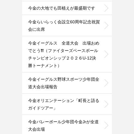
今金の大地でも田植えが最盛期です
今金らいらっく会設立60周年記念祝賀
会に出席
今金イーグルス 全道大会 出場おめ
でとう❗️❗️（ファイターズベースボール
チャンピオンシップ２０２６U-12決
勝トーナメント）
今金イーグルス野球スポーツ少年団全
道大会出場報告
今金オリエンテーション「町長と語る
ガイドツアー」
今金バレーボール少年団今金Jrが全道
大会出場