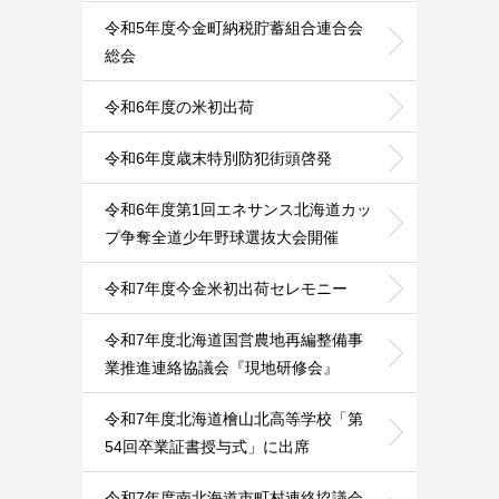
令和5年度今金町納税貯蓄組合連合会
総会
令和6年度の米初出荷
令和6年度歳末特別防犯街頭啓発
令和6年度第1回エネサンス北海道カッ
プ争奪全道少年野球選抜大会開催
令和7年度今金米初出荷セレモニー
令和7年度北海道国営農地再編整備事
業推進連絡協議会『現地研修会』
令和7年度北海道檜山北高等学校「第
54回卒業証書授与式」に出席
令和7年度南北海道市町村連絡協議会