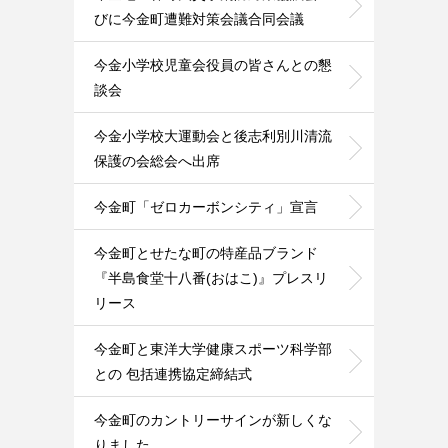
びに今金町遭難対策会議合同会議
今金小学校児童会役員の皆さんとの懇
談会
今金小学校大運動会と後志利別川清流
保護の会総会へ出席
今金町「ゼロカーボンシティ」宣言
今金町とせたな町の特産品ブランド
『半島食堂十八番(おはこ)』プレスリ
リース
今金町と東洋大学健康スポーツ科学部
との 包括連携協定締結式
今金町のカントリーサインが新しくな
りました