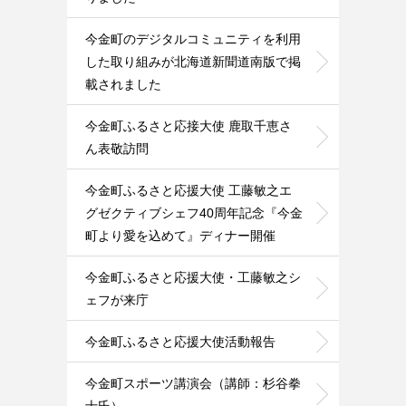
今金町のデジタルコミュニティを利用
した取り組みが北海道新聞道南版で掲
載されました
今金町ふるさと応接大使 鹿取千恵さ
ん表敬訪問
今金町ふるさと応援大使 工藤敏之エ
グゼクティブシェフ40周年記念『今金
町より愛を込めて』ディナー開催
今金町ふるさと応援大使・工藤敏之シ
ェフが来庁
今金町ふるさと応援大使活動報告
今金町スポーツ講演会（講師：杉谷拳
士氏）