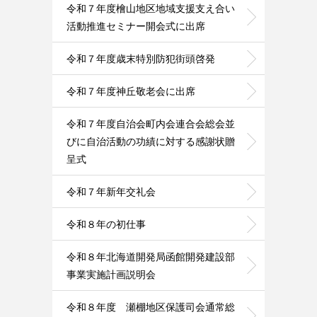
令和７年度檜山地区地域支援支え合い
活動推進セミナー開会式に出席
令和７年度歳末特別防犯街頭啓発
令和７年度神丘敬老会に出席
令和７年度自治会町内会連合会総会並
びに自治活動の功績に対する感謝状贈
呈式
令和７年新年交礼会
令和８年の初仕事
令和８年北海道開発局函館開発建設部
事業実施計画説明会
令和８年度 瀬棚地区保護司会通常総