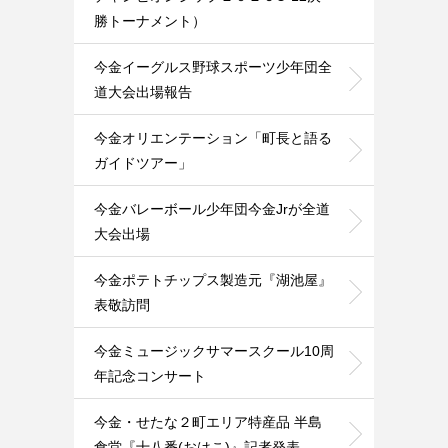
勝トーナメント）
今金イーグルス野球スポーツ少年団全
道大会出場報告
今金オリエンテーション「町長と語る
ガイドツアー」
今金バレーボール少年団今金Jrが全道
大会出場
今金ポテトチップス製造元『湖池屋』
表敬訪問
今金ミュージックサマースクール10周
年記念コンサート
今金・せたな２町エリア特産品 半島
食堂『十八番(おはこ)』記者発表