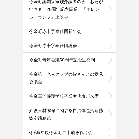
今金町認知症家族介護者の会「おたが
いさま」20周年記念事業 『オレン
ジ・ランプ』上映会
今金町赤十字奉仕団新年会
今金町赤十字奉仕団総会
今金町青年会議50周年記念誌発刊
今金第一老人クラブの皆さんとの意見
交換会
今金高等養護学校卒業生代表が来庁
介護人材確保に関する自治体包括連携
協定締結式
令和5年度今金町二十歳を祝う会