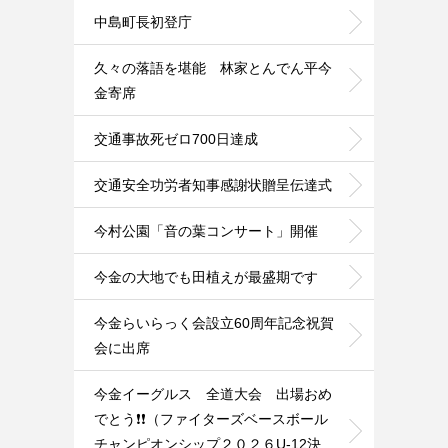
中島町長初登庁
久々の落語を堪能 林家とんでん平今
金寄席
交通事故死ゼロ700日達成
交通安全功労者知事感謝状贈呈伝達式
今村公園「音の葉コンサート」開催
今金の大地でも田植えが最盛期です
今金らいらっく会設立60周年記念祝賀
会に出席
今金イーグルス 全道大会 出場おめ
でとう❗️❗️（ファイターズベースボール
チャンピオンシップ２０２６U-12決