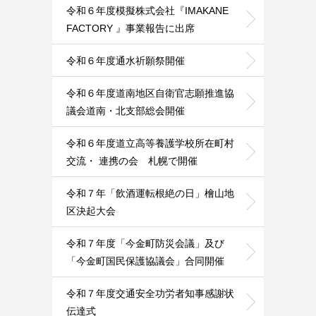
令和６年度模擬株式会社『IMAKANE
FACTORY 』事業報告に出席
令和６年度通水祈願祭開催
令和６年度道南地区自衛官志願推進協
議会道南・北支部総会開催
令和６年度道立高等養護学校所在町村
交流・ 連携の会 札幌で開催
令和７年「飲酒運転根絶の日」檜山地
区決起大会
令和７年度「今金町防災会議」及び
「今金町国民保護協議会」合同開催
令和７年度交通安全功労者知事感謝状
伝達式