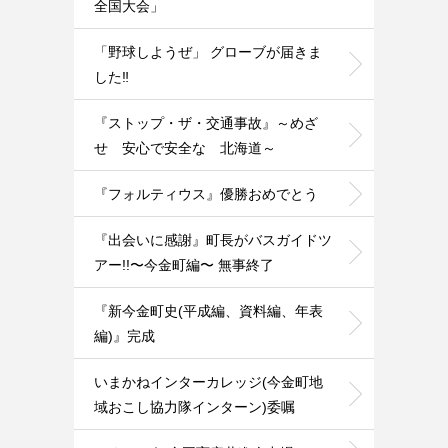
全国大会」
「野球しようぜ」 グローブが届きま
した‼️
『ストップ・ザ・交通事故』～めざ
せ 安心で安全な 北海道～
『フォルティウス』優勝おめでとう
『出会いに感謝』町長がバスガイドツ
アー!!〜今金町編〜 無事終了
『新今金町史(平成編、資料編、年表
編)』完成
いまかねインターカレッジ(今金町地
域おこし協力隊インターン)委嘱