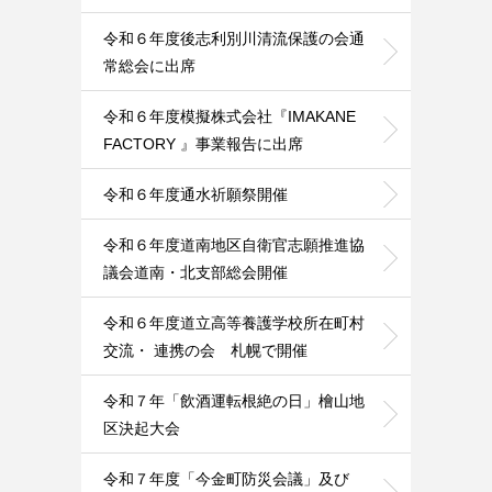
令和６年度後志利別川清流保護の会通
常総会に出席
令和６年度模擬株式会社『IMAKANE
FACTORY 』事業報告に出席
令和６年度通水祈願祭開催
令和６年度道南地区自衛官志願推進協
議会道南・北支部総会開催
令和６年度道立高等養護学校所在町村
交流・ 連携の会 札幌で開催
令和７年「飲酒運転根絶の日」檜山地
区決起大会
令和７年度「今金町防災会議」及び