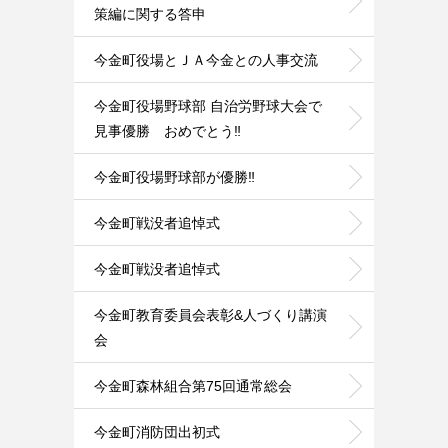
策編に関する答申
今金町役場とＪＡ今金との人事交流
今金町役場野球部 自治労野球大会で
見事優勝 おめでとう‼️
今金町役場野球部が優勝‼️
今金町戦没者追悼式
今金町戦没者追悼式
今金町教育委員会表彰&人づくり講演
会
今金町森林組合第75回通常総会
今金町消防団出初式