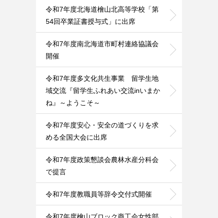
令和7年度北海道檜山北高等学校「第
54回卒業証書授与式」に出席
令和7年度南北海道市町村連絡協議会
開催
令和7年度多文化共生事業 留学生地
域交流『留学生ふれあい交流inいまか
ね』～ようこそ～
令和7年度安心・安全の道づくりを求
める全国大会に出席
令和7年度政策懇談会農林水産分科会
で提言
令和7年度教職員等辞令交付式開催
令和7年度檜山ブロック商工会女性部