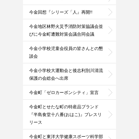
今金回想『シリーズ「人』再開!!
今金地区林野火災予消防対策協議会並
びに今金町遭難対策会議合同会議
今金小学校児童会役員の皆さんとの懇
談会
今金小学校大運動会と後志利別川清流
保護の会総会へ出席
今金町「ゼロカーボンシティ」宣言
今金町とせたな町の特産品ブランド
『半島食堂十八番(おはこ)』プレスリ
リース
今金町と東洋大学健康スポーツ科学部