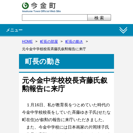
メニュー
HOME
>
町長の部屋
>
町長の動き
>
元今金中学校校長斉藤氏叙勲報告に来庁
町長の動き
元今金中学校校長斉藤氏叙
勲報告に来庁
１月16日、私が教育長をつとめていた時代の
今金中学校校長をしていた斉藤ゆき子氏(せたな
町在住)が叙勲の報告に来庁いただきました。
また、今金中学校には日本画家の片岡球子氏