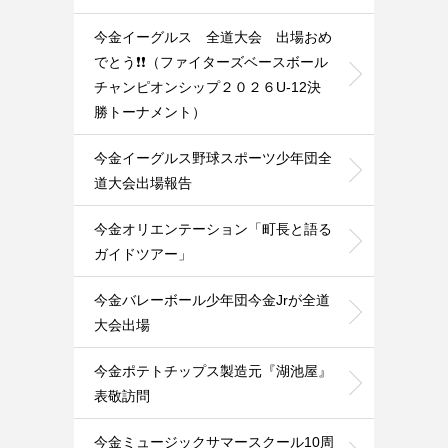
今金イーグルス 全道大会 出場おめ
でとう❗️❗️（ファイターズベースボール
チャンピオンシップ２０２６U-12決
勝トーナメント）
今金イーグルス野球スポーツ少年団全
道大会出場報告
今金オリエンテーション「町長と語る
ガイドツアー」
今金バレーボール少年団今金Jrが全道
大会出場
今金ポテトチップス製造元『湖池屋』
表敬訪問
今金ミュージックサマースクール10周