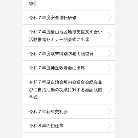
総会
令和７年度安全運転研修
令和７年度檜山地区地域支援支え合い
活動推進セミナー開会式に出席
令和７年度歳末特別防犯街頭啓発
令和７年度神丘敬老会に出席
令和７年度自治会町内会連合会総会並
びに自治活動の功績に対する感謝状贈
呈式
令和７年新年交礼会
令和８年の初仕事