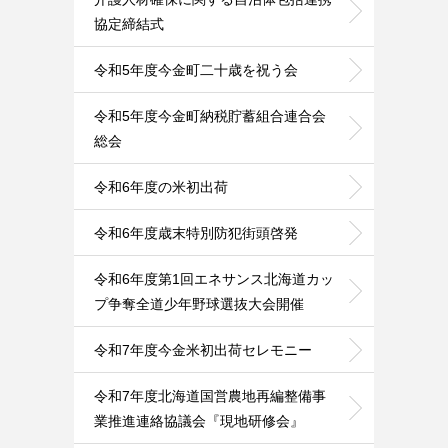
協定締結式
令和5年度今金町二十歳を祝う会
令和5年度今金町納税貯蓄組合連合会
総会
令和6年度の米初出荷
令和6年度歳末特別防犯街頭啓発
令和6年度第1回エネサンス北海道カッ
プ争奪全道少年野球選抜大会開催
令和7年度今金米初出荷セレモニー
令和7年度北海道国営農地再編整備事
業推進連絡協議会『現地研修会』