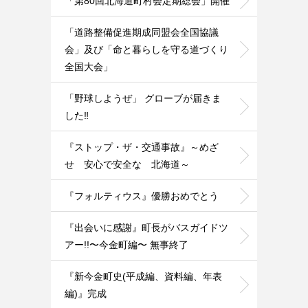
「第80回北海道町村会定期総会」開催
「道路整備促進期成同盟会全国協議
会」及び「命と暮らしを守る道づくり
全国大会」
「野球しようぜ」 グローブが届きま
した‼️
『ストップ・ザ・交通事故』～めざ
せ 安心で安全な 北海道～
『フォルティウス』優勝おめでとう
『出会いに感謝』町長がバスガイドツ
アー!!〜今金町編〜 無事終了
『新今金町史(平成編、資料編、年表
編)』完成