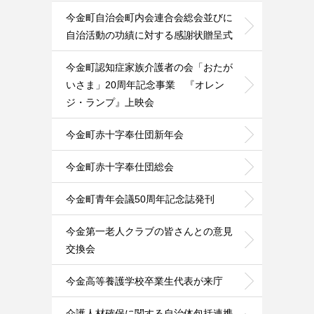
今金町自治会町内会連合会総会並びに
自治活動の功績に対する感謝状贈呈式
今金町認知症家族介護者の会「おたが
いさま」20周年記念事業 『オレン
ジ・ランプ』上映会
今金町赤十字奉仕団新年会
今金町赤十字奉仕団総会
今金町青年会議50周年記念誌発刊
今金第一老人クラブの皆さんとの意見
交換会
今金高等養護学校卒業生代表が来庁
介護人材確保に関する自治体包括連携