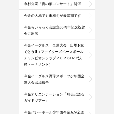
今村公園「音の葉コンサート」開催
今金の大地でも田植えが最盛期です
今金らいらっく会設立60周年記念祝賀
会に出席
今金イーグルス 全道大会 出場おめ
でとう❗️❗️（ファイターズベースボール
チャンピオンシップ２０２６U-12決
勝トーナメント）
今金イーグルス野球スポーツ少年団全
道大会出場報告
今金オリエンテーション「町長と語る
ガイドツアー」
今金バレーボール少年団今金Jrが全道