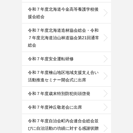
令和７年度北海道今金高等養護学校後
援会総会
令和７年度北海道造林協会総会・令和
７年度北海道治山林道協会第21回通常
総会
令和７年度安全運転研修
令和７年度檜山地区地域支援支え合い
活動推進セミナー開会式に出席
令和７年度歳末特別防犯街頭啓発
令和７年度神丘敬老会に出席
令和７年度自治会町内会連合会総会並
びに自治活動の功績に対する感謝状贈