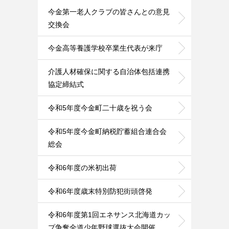
今金第一老人クラブの皆さんとの意見
交換会
今金高等養護学校卒業生代表が来庁
介護人材確保に関する自治体包括連携
協定締結式
令和5年度今金町二十歳を祝う会
令和5年度今金町納税貯蓄組合連合会
総会
令和6年度の米初出荷
令和6年度歳末特別防犯街頭啓発
令和6年度第1回エネサンス北海道カッ
プ争奪全道少年野球選抜大会開催