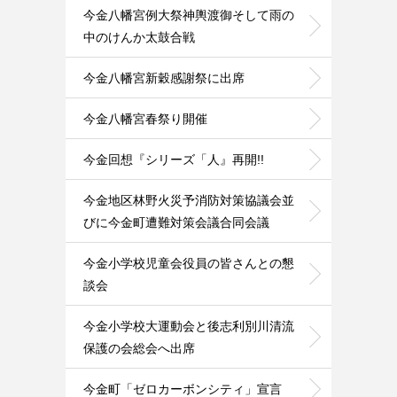
今金八幡宮例大祭神輿渡御そして雨の
中のけんか太鼓合戦
今金八幡宮新穀感謝祭に出席
今金八幡宮春祭り開催
今金回想『シリーズ「人』再開!!
今金地区林野火災予消防対策協議会並
びに今金町遭難対策会議合同会議
今金小学校児童会役員の皆さんとの懇
談会
今金小学校大運動会と後志利別川清流
保護の会総会へ出席
今金町「ゼロカーボンシティ」宣言