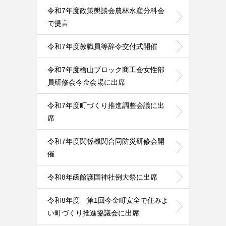
令和7年度政策懇談会農林水産分科会
で提言
令和7年度教職員等辞令交付式開催
令和7年度檜山ブロック商工会女性部
員研修会今金会場に出席
令和7年度町づくり推進調整会議に出
席
令和7年度関係機関合同防災研修会開
催
令和8年函館護国神社例大祭に出席
令和8年度 第1回今金町安全で住みよ
い町づくり推進協議会に出席