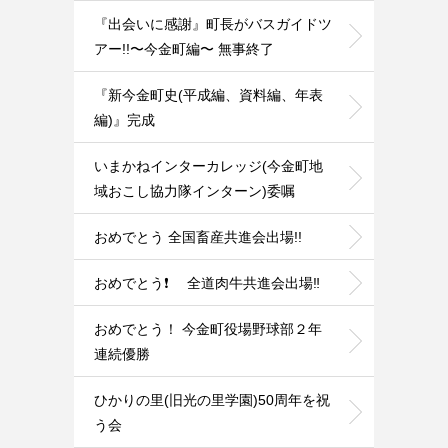
『出会いに感謝』町長がバスガイドツ
アー!!〜今金町編〜 無事終了
『新今金町史(平成編、資料編、年表
編)』完成
いまかねインターカレッジ(今金町地
域おこし協力隊インターン)委嘱
おめでとう 全国畜産共進会出場!!
おめでとう❗ 全道肉牛共進会出場‼️
おめでとう！ 今金町役場野球部２年
連続優勝
ひかりの里(旧光の里学園)50周年を祝
う会