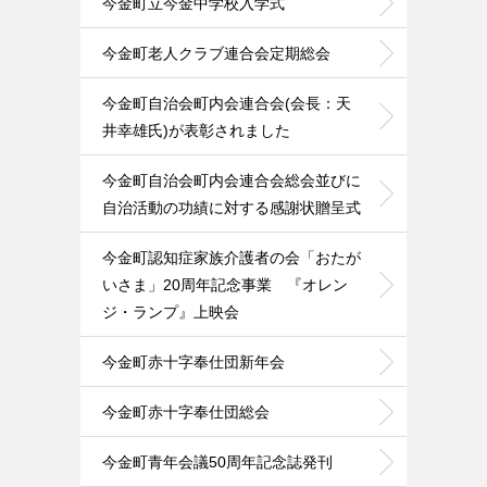
今金町立今金中学校入学式
今金町老人クラブ連合会定期総会
今金町自治会町内会連合会(会長：天
井幸雄氏)が表彰されました
今金町自治会町内会連合会総会並びに
自治活動の功績に対する感謝状贈呈式
今金町認知症家族介護者の会「おたが
いさま」20周年記念事業 『オレン
ジ・ランプ』上映会
今金町赤十字奉仕団新年会
今金町赤十字奉仕団総会
今金町青年会議50周年記念誌発刊