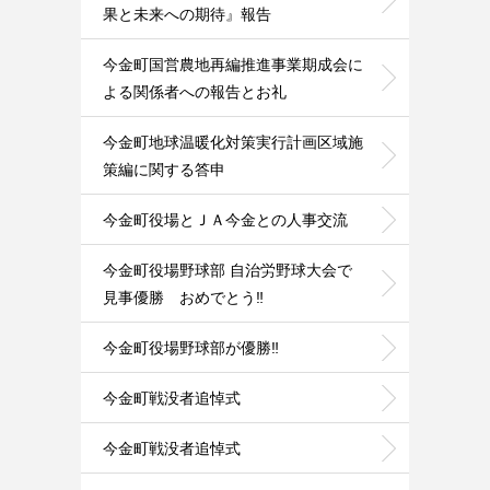
果と未来への期待』報告
今金町国営農地再編推進事業期成会に
よる関係者への報告とお礼
今金町地球温暖化対策実行計画区域施
策編に関する答申
今金町役場とＪＡ今金との人事交流
今金町役場野球部 自治労野球大会で
見事優勝 おめでとう‼️
今金町役場野球部が優勝‼️
今金町戦没者追悼式
今金町戦没者追悼式