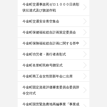
今金町交通事故死ゼロ１０００日表彰
状伝達式及び旗波作戦
今金町交通安全青空集会
今金町保健福祉総合計画策定委員会
今金町保険福祉総合計画に関する答申
今金町功労者・善行者表彰式
今金町名誉町民称号贈呈式
今金町商工会女性部新年会に出席
今金町固定資産評価審査委員会委員辞
令交付式
今金町国営緊急農地再編事業『事業成