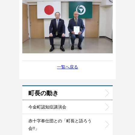
一覧へ戻る
町長の動き
今金町認知症講演会
赤十字奉仕団との「町長と語ろう
会!!」