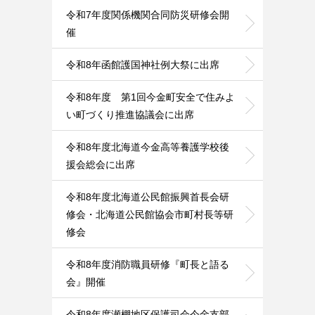
令和7年度関係機関合同防災研修会開
催
令和8年函館護国神社例大祭に出席
令和8年度 第1回今金町安全で住みよ
い町づくり推進協議会に出席
令和8年度北海道今金高等養護学校後
援会総会に出席
令和8年度北海道公民館振興首長会研
修会・北海道公民館協会市町村長等研
修会
令和8年度消防職員研修『町長と語る
会』開催
令和8年度瀬棚地区保護司会今金支部