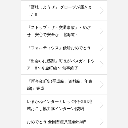
「野球しようぜ」 グローブが届きま
した‼️
『ストップ・ザ・交通事故』～めざ
せ 安心で安全な 北海道～
『フォルティウス』優勝おめでとう
『出会いに感謝』町長がバスガイドツ
アー!!〜今金町編〜 無事終了
『新今金町史(平成編、資料編、年表
編)』完成
いまかねインターカレッジ(今金町地
域おこし協力隊インターン)委嘱
おめでとう 全国畜産共進会出場!!