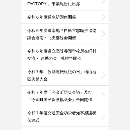
FACTORY 』事業報告に出席
令和６年度通水祈願祭開催
令和６年度道南地区自衛官志願推進協
議会道南・北支部総会開催
令和６年度道立高等養護学校所在町村
交流・ 連携の会 札幌で開催
令和７年「飲酒運転根絶の日」檜山地
区決起大会
令和７年度「今金町防災会議」及び
「今金町国民保護協議会」合同開催
令和７年度交通安全功労者知事感謝状
伝達式