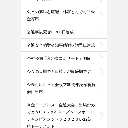
久々の落語を堪能 林家とんでん平今
金寄席
交通事故死ゼロ700日達成
交通安全功労者知事感謝状贈呈伝達式
今村公園「音の葉コンサート」開催
今金の大地でも田植えが最盛期です
今金らいらっく会設立60周年記念祝賀
会に出席
今金イーグルス 全道大会 出場おめ
でとう❗️❗️（ファイターズベースボール
チャンピオンシップ２０２６U-12決
勝トーナメント）