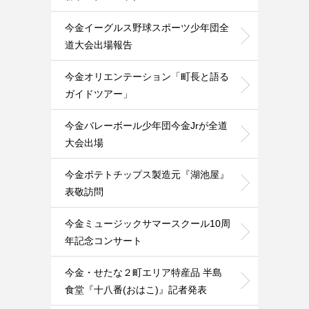
今金イーグルス野球スポーツ少年団全
道大会出場報告
今金オリエンテーション「町長と語る
ガイドツアー」
今金バレーボール少年団今金Jrが全道
大会出場
今金ポテトチップス製造元『湖池屋』
表敬訪問
今金ミュージックサマースクール10周
年記念コンサート
今金・せたな２町エリア特産品 半島
食堂『十八番(おはこ)』記者発表