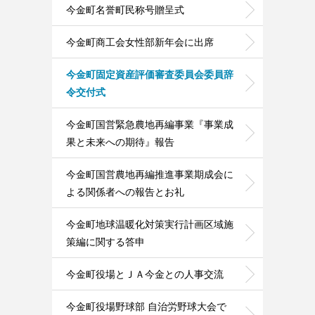
今金町名誉町民称号贈呈式
今金町商工会女性部新年会に出席
今金町固定資産評価審査委員会委員辞
令交付式
今金町国営緊急農地再編事業『事業成
果と未来への期待』報告
今金町国営農地再編推進事業期成会に
よる関係者への報告とお礼
今金町地球温暖化対策実行計画区域施
策編に関する答申
今金町役場とＪＡ今金との人事交流
今金町役場野球部 自治労野球大会で