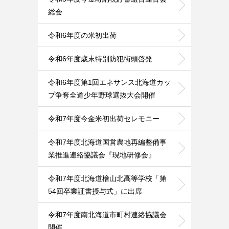
総会
令和6年度の米初出荷
令和6年度歳末特別防犯街頭啓発
令和6年度第1回エネサンス北海道カッ
プ争奪全道少年野球選抜大会開催
令和7年度今金米初出荷セレモニー
令和7年度北海道国営農地再編整備事
業推進連絡協議会『現地研修会』
令和7年度北海道檜山北高等学校「第
54回卒業証書授与式」に出席
令和7年度南北海道市町村連絡協議会
開催