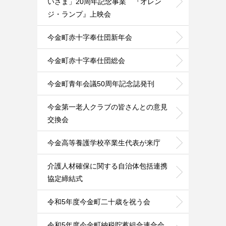
いさま」20周年記念事業 『オレン
ジ・ランプ』上映会
今金町赤十字奉仕団新年会
今金町赤十字奉仕団総会
今金町青年会議50周年記念誌発刊
今金第一老人クラブの皆さんとの意見
交換会
今金高等養護学校卒業生代表が来庁
介護人材確保に関する自治体包括連携
協定締結式
令和5年度今金町二十歳を祝う会
令和5年度今金町納税貯蓄組合連合会