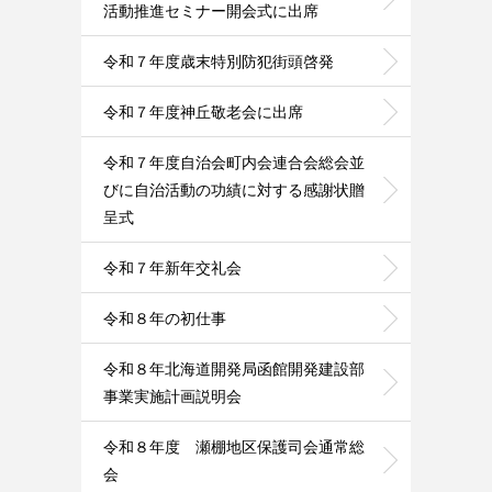
活動推進セミナー開会式に出席
令和７年度歳末特別防犯街頭啓発
令和７年度神丘敬老会に出席
令和７年度自治会町内会連合会総会並
びに自治活動の功績に対する感謝状贈
呈式
令和７年新年交礼会
令和８年の初仕事
令和８年北海道開発局函館開発建設部
事業実施計画説明会
令和８年度 瀬棚地区保護司会通常総
会