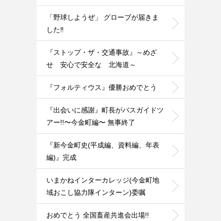
「野球しようぜ」 グローブが届きま
した‼️
『ストップ・ザ・交通事故』～めざ
せ 安心で安全な 北海道～
『フォルティウス』優勝おめでとう
『出会いに感謝』町長がバスガイドツ
アー!!〜今金町編〜 無事終了
『新今金町史(平成編、資料編、年表
編)』完成
いまかねインターカレッジ(今金町地
域おこし協力隊インターン)委嘱
おめでとう 全国畜産共進会出場!!