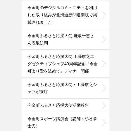
今金町のデジタルコミュニティを利用
した取り組みが北海道新聞道南版で掲
載されました
今金町ふるさと応接大使 鹿取千恵さ
ん表敬訪問
今金町ふるさと応援大使 工藤敏之エ
グゼクティブシェフ40周年記念『今金
町より愛を込めて』ディナー開催
今金町ふるさと応援大使・工藤敏之シ
ェフが来庁
今金町ふるさと応援大使活動報告
今金町スポーツ講演会（講師：杉谷拳
士氏）