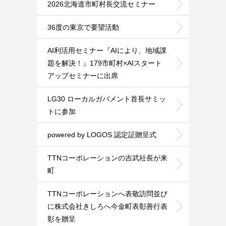
2026北海道市町村長交流セミナー
36度の東京で要望活動
AI利活用セミナー『AIにより、地域課
題を解決！』179市町村×AIスタート
アッブセミナーに出席
LG30 ローカルガバメント首長サミッ
トに参加
powered by LOGOS 認定証贈呈式
TTNコーポレーションの吉武社長が来
町
TTNコーポレーションへ表敬訪問並び
に株式会社きしろへ今金町表彰善行表
彰を贈呈