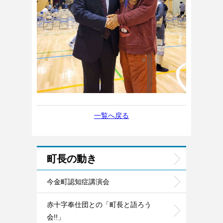
一覧へ戻る
町長の動き
今金町認知症講演会
赤十字奉仕団との「町長と語ろう
会!!」