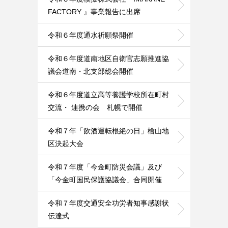
FACTORY 』事業報告に出席
令和６年度通水祈願祭開催
令和６年度道南地区自衛官志願推進協
議会道南・北支部総会開催
令和６年度道立高等養護学校所在町村
交流・ 連携の会 札幌で開催
令和７年「飲酒運転根絶の日」檜山地
区決起大会
令和７年度「今金町防災会議」及び
「今金町国民保護協議会」合同開催
令和７年度交通安全功労者知事感謝状
伝達式