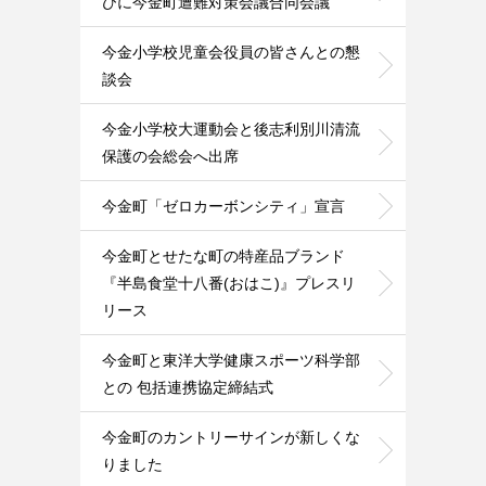
びに今金町遭難対策会議合同会議
今金小学校児童会役員の皆さんとの懇
談会
今金小学校大運動会と後志利別川清流
保護の会総会へ出席
今金町「ゼロカーボンシティ」宣言
今金町とせたな町の特産品ブランド
『半島食堂十八番(おはこ)』プレスリ
リース
今金町と東洋大学健康スポーツ科学部
との 包括連携協定締結式
今金町のカントリーサインが新しくな
りました