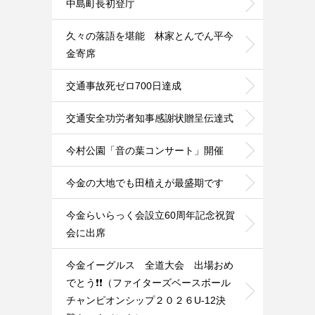
中島町長初登庁
久々の落語を堪能 林家とんでん平今
金寄席
交通事故死ゼロ700日達成
交通安全功労者知事感謝状贈呈伝達式
今村公園「音の葉コンサート」開催
今金の大地でも田植えが最盛期です
今金らいらっく会設立60周年記念祝賀
会に出席
今金イーグルス 全道大会 出場おめ
でとう❗️❗️（ファイターズベースボール
チャンピオンシップ２０２６U-12決