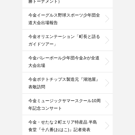
勝トーナメント）
今金イーグルス野球スポーツ少年団全
道大会出場報告
今金オリエンテーション「町長と語る
ガイドツアー」
今金バレーボール少年団今金Jrが全道
大会出場
今金ポテトチップス製造元『湖池屋』
表敬訪問
今金ミュージックサマースクール10周
年記念コンサート
今金・せたな２町エリア特産品 半島
食堂『十八番(おはこ)』記者発表