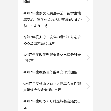
開催
令和7年度多文化共生事業 留学生地
域交流『留学生ふれあい交流inいまか
ね』～ようこそ～
令和7年度安心・安全の道づくりを求
める全国大会に出席
令和7年度政策懇談会農林水産分科会
で提言
令和7年度教職員等辞令交付式開催
令和7年度檜山ブロック商工会女性部
員研修会今金会場に出席
令和7年度町づくり推進調整会議に出
席