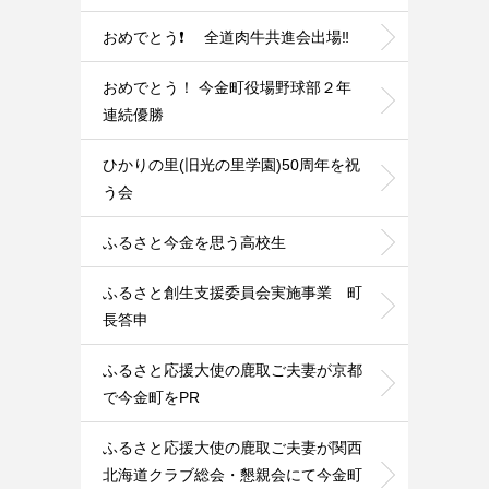
おめでとう❗ 全道肉牛共進会出場‼️
おめでとう！ 今金町役場野球部２年
連続優勝
ひかりの里(旧光の里学園)50周年を祝
う会
ふるさと今金を思う高校生
ふるさと創生支援委員会実施事業 町
長答申
ふるさと応援大使の鹿取ご夫妻が京都
で今金町をPR
ふるさと応援大使の鹿取ご夫妻が関西
北海道クラブ総会・懇親会にて今金町