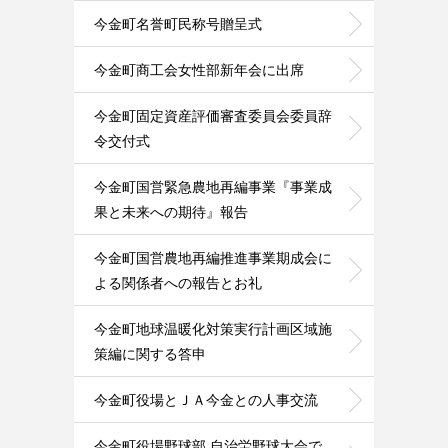
今金町名誉町民称号贈呈式
今金町商工会女性部新年会に出席
今金町固定資産評価審査委員会委員辞
令交付式
今金町国営緊急農地再編事業『事業成
果と未来への期待』報告
今金町国営農地再編推進事業期成会に
よる関係者への報告とお礼
今金町地球温暖化対策実行計画区域施
策編に関する答申
今金町役場とＪＡ今金との人事交流
今金町役場野球部 自治労野球大会で