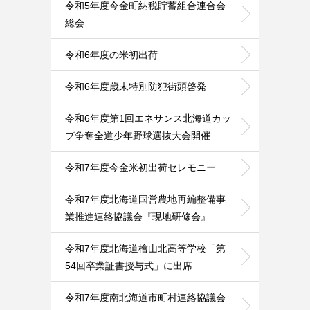
令和5年度今金町納税貯蓄組合連合会
総会
令和6年度の米初出荷
令和6年度歳末特別防犯街頭啓発
令和6年度第1回エネサンス北海道カッ
プ争奪全道少年野球選抜大会開催
令和7年度今金米初出荷セレモニー
令和7年度北海道国営農地再編整備事
業推進連絡協議会『現地研修会』
令和7年度北海道檜山北高等学校「第
54回卒業証書授与式」に出席
令和7年度南北海道市町村連絡協議会