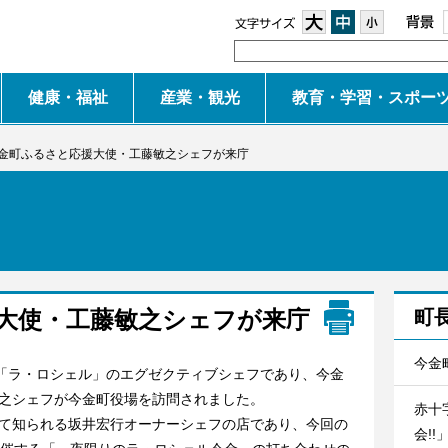
大
中
小
健康・福祉
産業・観光
教育・学習・スポー
金町ふるさと応援大使・工藤敏之シェフが来庁
大使・工藤敏之シェフが来庁
町
今金
「ラ・ロシェル」のエグゼクティブシェフであり、今金
之シェフが今金町役場を訪問されました。
赤十
て知られる坂井宏行オーナーシェフの店であり、今回の
会!!