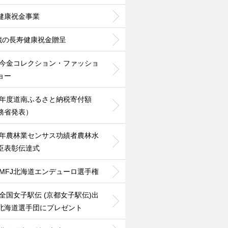
健康祝金事業
0歳の長寿健康祝金贈呈
24今金コレクション・ファッショ
ョー
25年度道南ふるさと納税寄付額
務省発表）
25年農林業センサス功績者農林水
臣表彰伝達式
26MFJ北海道エンデューロ選手権
26全国女子駅伝 (京都女子駅伝)出
北海道選手団にプレゼント