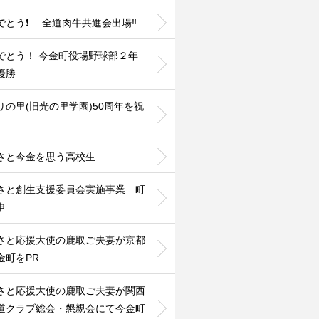
でとう❗ 全道肉牛共進会出場‼️
でとう！ 今金町役場野球部２年
優勝
りの里(旧光の里学園)50周年を祝
さと今金を思う高校生
さと創生支援委員会実施事業 町
申
さと応援大使の鹿取ご夫妻が京都
金町をPR
さと応援大使の鹿取ご夫妻が関西
道クラブ総会・懇親会にて今金町