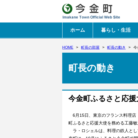
ホーム
暮らし・生活
HOME
>
町長の部屋
>
町長の動き
>
今
町長の動き
今金町ふるさと応援
6月15日、東京のフランス料理店
町ふるさと応援大使を務める工藤敏
ラ・ロシェルは、料理の鉄人とし