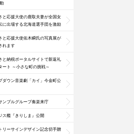
活動
さと応援大使の鹿取夫妻が全国女
伝に出場する北海道選手団を激励
さと応援大使佑木瞬氏の写真展が
されます
さと納税ポータルサイトで新返礼
タート ～小さな町の挑戦～
プダウン音楽劇「カイ」今金町公
サンブルグループ奏楽来庁
ジス艦『きりしま』公開
トリーサインデザイン記念切手贈