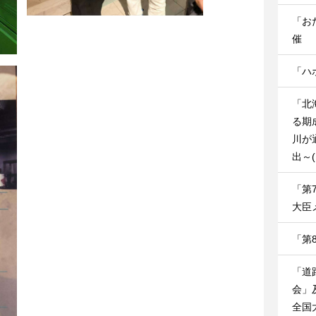
「お
催
「ハ
「北
る期
川が
出～
「第
大臣
「第
「道
会」
全国