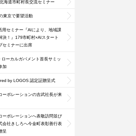
26北海道市町村長交流セミナー
度の東京で要望活動
利活用セミナー『AIにより、地域課
解決！』179市町村×AIスタート
ブセミナーに出席
30 ローカルガバメント首長サミッ
参加
ered by LOGOS 認定証贈呈式
Nコーポレーションの吉武社長が来
Nコーポレーションへ表敬訪問並び
式会社きしろへ今金町表彰善行表
贈呈