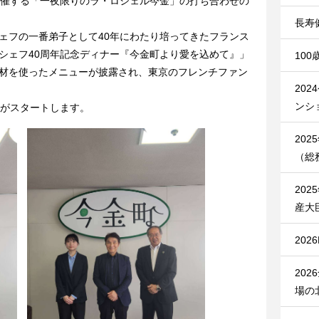
開催する「一夜限りのラ・ロシェル今金」の打ち合わせの
長寿
シェフの一番弟子として40年にわたり培ってきたフランス
シェフ40周年記念ディナー『今金町より愛を込めて』」
10
材を使ったメニューが披露され、東京のフレンチファン
20
ンシ
がスタートします。
20
（総
20
産大
20
20
場の