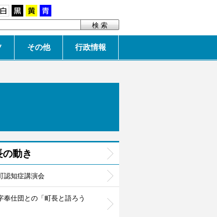
白
黒
黄
青
ツ
その他
行政情報
長の動き
町認知症講演会
字奉仕団との「町長と語ろう
」