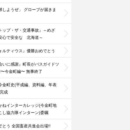
球しようぜ」 グローブが届きま
️
トップ・ザ・交通事故』～めざ
安心で安全な 北海道～
ォルティウス』優勝おめでとう
会いに感謝』町長がバスガイドツ
!!〜今金町編〜 無事終了
今金町史(平成編、資料編、年表
』完成
かねインターカレッジ(今金町地
こし協力隊インターン)委嘱
でとう 全国畜産共進会出場!!