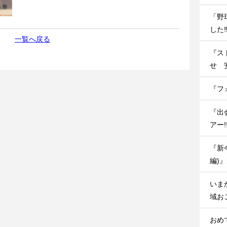
「野
した‼
一覧へ戻る
『ス
せ 
『フ
『出
アー
『新
編)
いま
域お
おめ