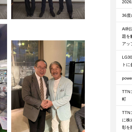
20
36
AI
題を
アッ
LG
トに
pow
TT
町
TT
に株
彰を