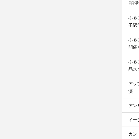
PR
ふる
子駅
ふる
開催
ふる
品ス
アッ
演
アン
イー
カン