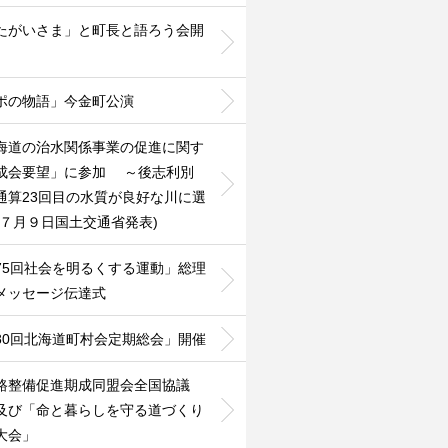
たがいさま」と町長と語ろう会開
ポの物語」今金町公演
海道の治水関係事業の促進に関す
成会要望」に参加 ～後志利別
通算23回目の水質が良好な川に選
(７月９日国土交通省発表)
75回社会を明るくする運動」総理
メッセージ伝達式
80回北海道町村会定期総会」開催
路整備促進期成同盟会全国協議
及び「命と暮らしを守る道づくり
大会」