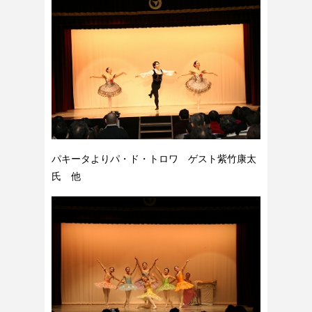
パキータよりパ・ド・トロワ ゲスト紫竹康太
氏 他