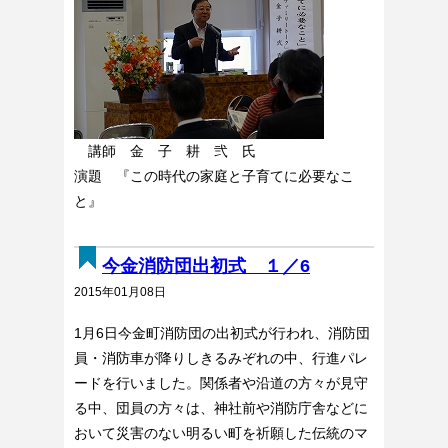
講師 金 子 耕 弐 氏
演題 『この時代の家庭と子育てに必要なこ
と』
今金消防団出初式 １／6
2015年01月08日
1月6日今金町消防団の出初式が行われ、消防団
員・消防車が降りしきるみぞれの中、行進パレ
ードを行いました。関係者や沿道の方々が見守
る中、団員の方々は、神社前や消防庁舎などに
おいて災害のない明るい町を祈願した伝統のマ