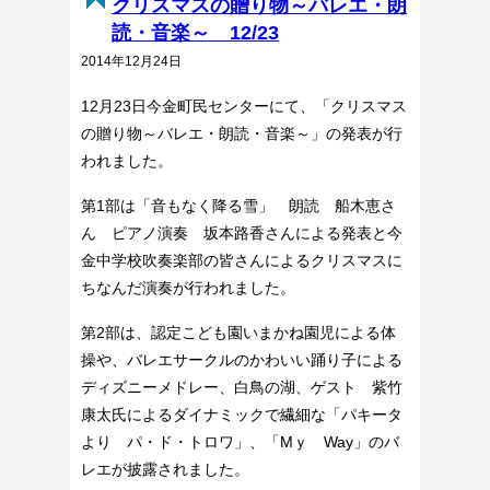
クリスマスの贈り物～バレエ・朗
読・音楽～ 12/23
2014年12月24日
12月23日今金町民センターにて、「クリスマス
の贈り物～バレエ・朗読・音楽～」の発表が行
われました。
第1部は「音もなく降る雪」 朗読 船木恵さ
ん ピアノ演奏 坂本路香さんによる発表と今
金中学校吹奏楽部の皆さんによるクリスマスに
ちなんだ演奏が行われました。
第2部は、認定こども園いまかね園児による体
操や、バレエサークルのかわいい踊り子による
ディズニーメドレー、白鳥の湖、ゲスト 紫竹
康太氏によるダイナミックで繊細な「パキータ
より パ・ド・トロワ」、「Mｙ Way」のバ
レエが披露されました。