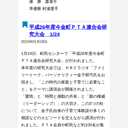
優 勝 森選手
準優勝 村瀬選手
平成26年度今金町ＰＴＡ連合会研
究大会 1/24
2015年01月28日
1月24日、町民センターで「平成26年度今金町
ＰＴＡ連合会研究大会」が行われました。
本年度の研究大会では、ＨＢＣラジオ「ファミ
リートーク」パーソナリティー金子耕弐氏をお
招きし、「この時代の家庭と子育てに必要なこ
と」をテーマに講演会が開催されました。
「愛情」と「時間と感動の共有」と「親の権威
（リーダーシップ）」の大切さ。この3つの柱
について、金子氏自身の子育て体験談や多くの
相談などのエピソードを交えながら講演が行わ
れました。ＰＴＡ会員や町民など約100名が集