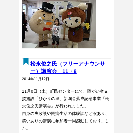
松永俊之氏（フリーアナウンサ
ー）講演会 11・8
2014年11月12日
11月8日（土）町民センターにて、障がい者支
援施設「ひかりの里」新園舎落成記念事業『松
永俊之氏講演会』が行われました。
自身の失敗談や闘病生活の体験談など涙あり、
笑いありの講演に参加者一同感動しておりまし
た。