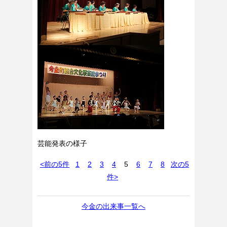
芸能発表の様子
<前の5件
1
2
3
4
5
6
7
8
次の5
件>
今金の出来事一覧へ