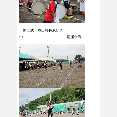
開会式 谷口校長あいさ
つ 応援合戦