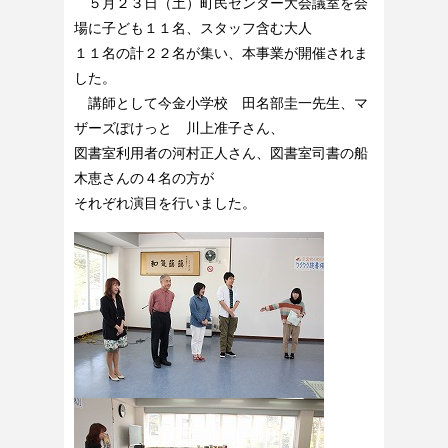
５月２３日（土）町民センター大会議室を会
場に子ども１１名、スタッフ含む大人
１１名の計２２名が集い、本事業が開催されま
した。
講師として今金小学校 田名部圭一先生、マ
ザーズぽけっと 川上准子さん、
図書室利用者の河村正人さん、図書室司書の船
木恵さんの４名の方が
それぞれ演目を行いました。