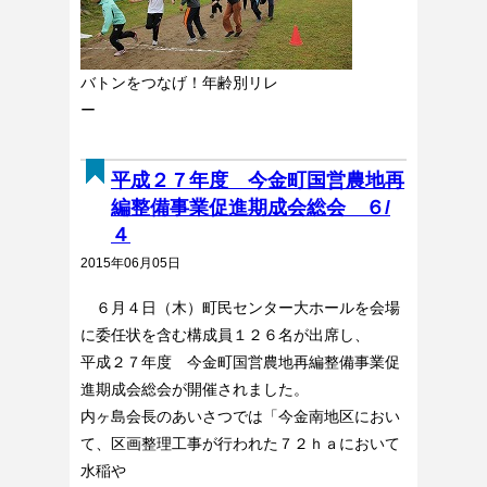
バトンをつなげ！年齢別リレ
ー
平成２７年度 今金町国営農地再
編整備事業促進期成会総会 ６/
４
2015年06月05日
６月４日（木）町民センター大ホールを会場
に委任状を含む構成員１２６名が出席し、
平成２７年度 今金町国営農地再編整備事業促
進期成会総会が開催されました。
内ヶ島会長のあいさつでは「今金南地区におい
て、区画整理工事が行われた７２ｈａにおいて
水稲や