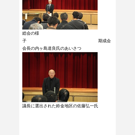
総会の様
子 期成会
会長の内ヶ島道良氏のあいさつ
議長に選出された鈴金地区の佐藤弘一氏