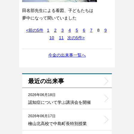
田名部先生による看図、子どもたちは
夢中になって聞いていました
<前の5件
1
2
3
4
5
6
7
8
9
10
11
次の5件>
今金の出来事一覧へ
最近の出来事
2026年06月18日
認知症について学ぶ講演会を開催
2026年06月17日
檜山北高校で中島町長特別授業