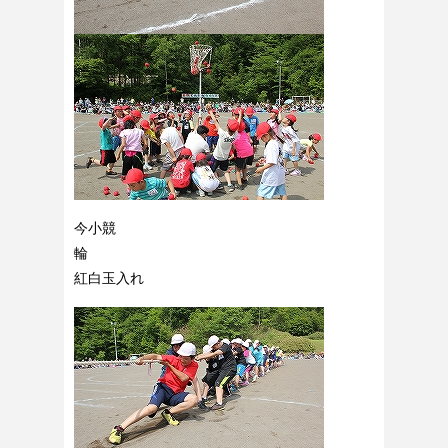
今小競
輪
紅白玉入れ