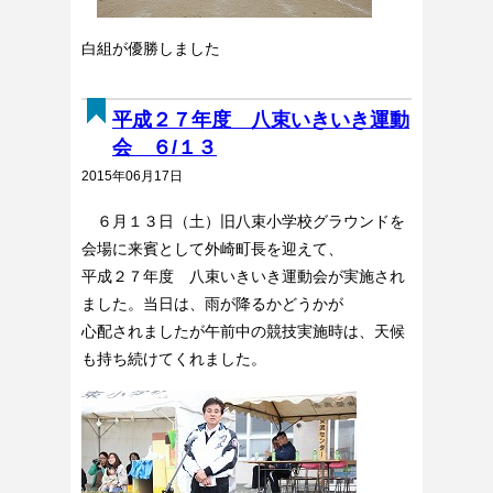
白組が優勝しました
平成２７年度 八束いきいき運動
会 ６/１３
2015年06月17日
６月１３日（土）旧八束小学校グラウンドを
会場に来賓として外崎町長を迎えて、
平成２７年度 八束いきいき運動会が実施され
ました。当日は、雨が降るかどうかが
心配されましたが午前中の競技実施時は、天候
も持ち続けてくれました。