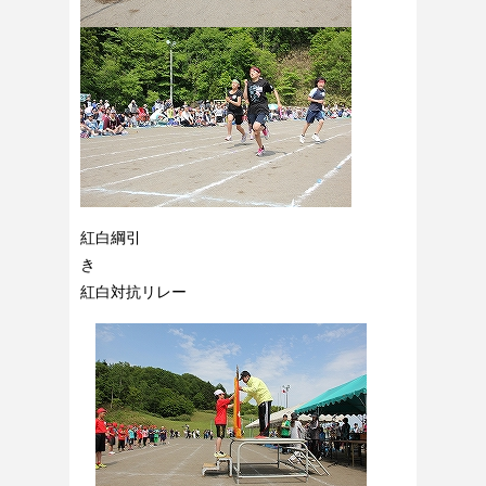
紅白綱引
き
紅白対抗リレー