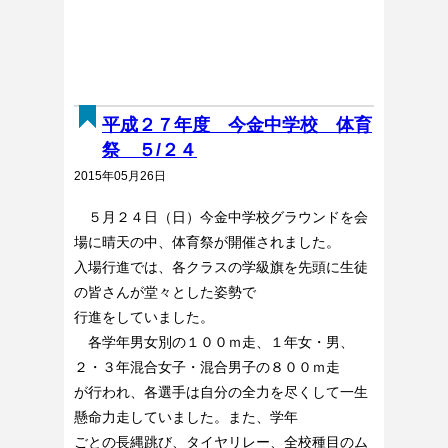
平成２７年度 今金中学校 体育
祭 ５/２４
2015年05月26日
５月２４日（日）今金中学校グラウンドを会
場に晴天の中、体育祭が開催されました。
入場行進では、各クラスの学級旗を先頭に生徒
の皆さんが堂々とした姿勢で
行進をしていました。
各学年男女別の１００ｍ走、１年女・男、
２・３年混合女子・混合男子の８００ｍ走
が行われ、各選手は自分の全力を尽くして一生
懸命力走していました。また、学年
ごとの長縄跳び、タイヤリレー、全校種目のム