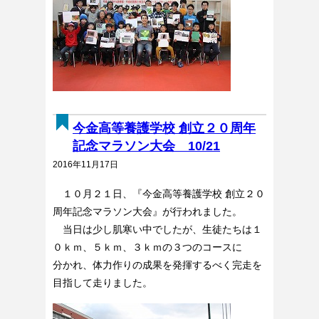
今金高等養護学校 創立２０周年
記念マラソン大会 10/21
2016年11月17日
１０月２１日、『今金高等養護学校 創立２０
周年記念マラソン大会』が行われました。
当日は少し肌寒い中でしたが、生徒たちは１
０ｋｍ、５ｋｍ、３ｋｍの３つのコースに
分かれ、体力作りの成果を発揮するべく完走を
目指して走りました。