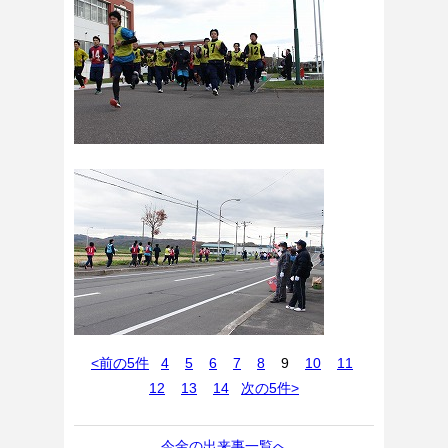
<前の5件
4
5
6
7
8
9
10
11
12
13
14
次の5件>
今金の出来事一覧へ