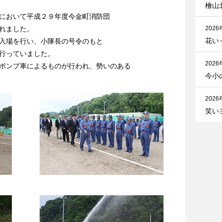
檜山
において平成２９年度今金町消防団
れました。
2026
花い
入場を行い、小隊長の号令のもと
行っていました。
2026
ポンプ車によるものが行われ、勢いのある
今小
2026
笑い