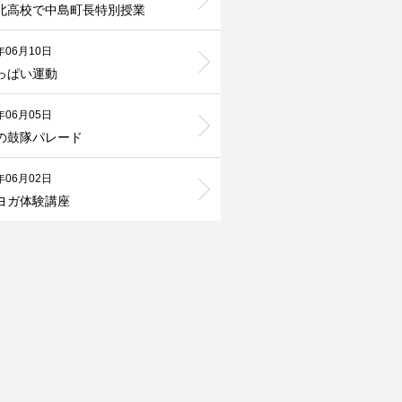
北高校で中島町長特別授業
年06月10日
っぱい運動
年06月05日
の鼓隊パレード
年06月02日
ヨガ体験講座