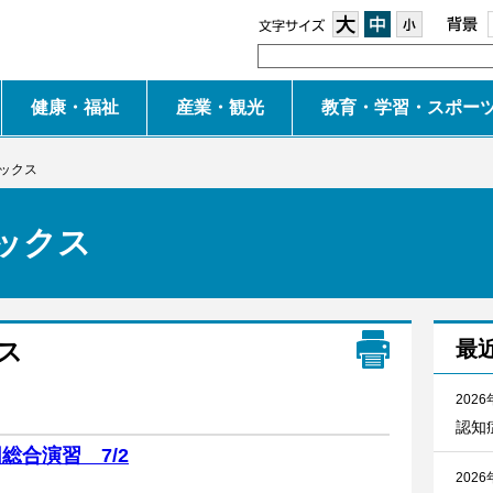
大
中
小
健康・福祉
産業・観光
教育・学習・スポー
ピックス
ックス
ス
最
2026
認知
総合演習 7/2
2026