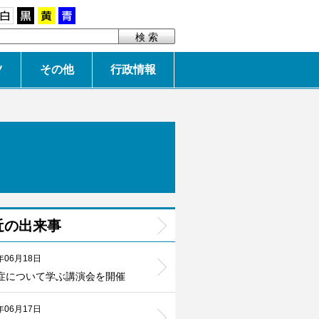
白
黒
黄
青
ツ
その他
行政情報
近の出来事
年06月18日
症について学ぶ講演会を開催
年06月17日