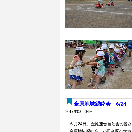
金原地域親睦会 6/24
2017年08月04日
６月24日、金原連合自治会の皆さ
「金原地域親睦会」が旧金原小学校