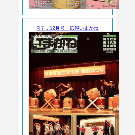
R７．12月号 広報いまかね