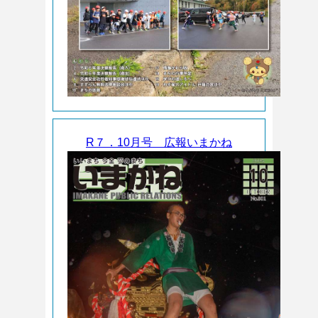
R７．10月号 広報いまかね