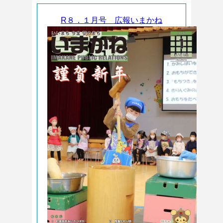
R８．１月号 広報いまかね