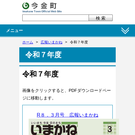
メニュー
ホーム
>
広報いまかね
>
令和７年度
令和７年度
令和７年度
画像をクリックすると、PDFダウンロードペー
ジに移動します。
R８．３月号 広報いまかね