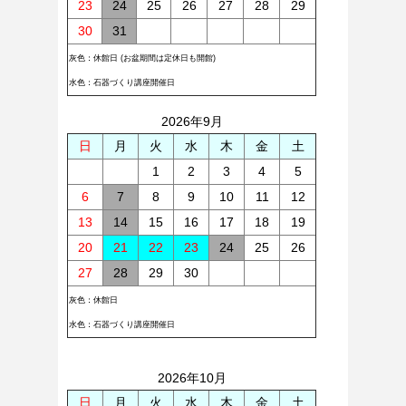
23
24
25
26
27
28
29
30
31
灰色：休館日 (お盆期間は定休日も開館)
水色：石器づくり講座開催日
2026年9月
日
月
火
水
木
金
土
1
2
3
4
5
6
7
8
9
10
11
12
13
14
15
16
17
18
19
20
21
22
23
24
25
26
27
28
29
30
灰色：休館日
水色：石器づくり講座開催日
2026年10月
日
月
火
水
木
金
土