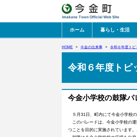
ホーム
暮らし・生活
HOME
>
今金の出来事
>
令和６年度トピ
令和６年度トピ
今金小学校の鼓隊パ
５月31日、町内にて今金小学校の鼓
このパレードは、今金小学校の運
つことを目的に実施されています。