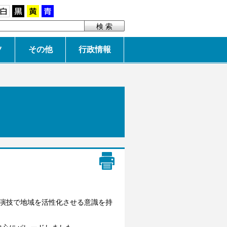
白
黒
黄
青
ツ
その他
行政情報
演技で地域を活性化させる意識を持