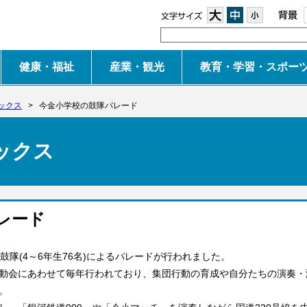
大
中
小
健康・福祉
産業・観光
教育・学習・スポー
ックス
>
今金小学校の鼓隊パレード
ックス
レード
隊(4～6年生76名)によるパレードが行われました。
動会にあわせて毎年行われており、集団行動の育成や自分たちの演奏・
。