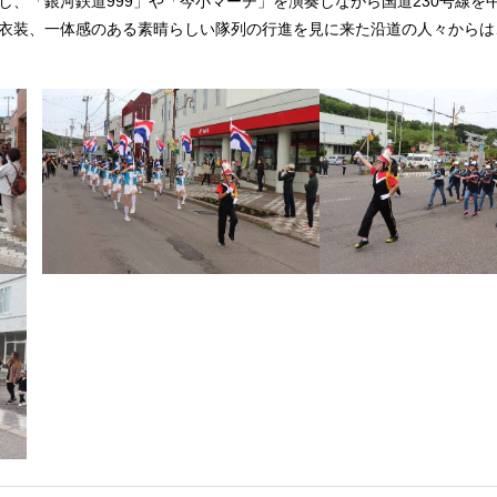
、「銀河鉄道999」や「今小マーチ」を演奏しながら国道230号線を
衣装、一体感のある素晴らしい隊列の行進を見に来た沿道の人々からは