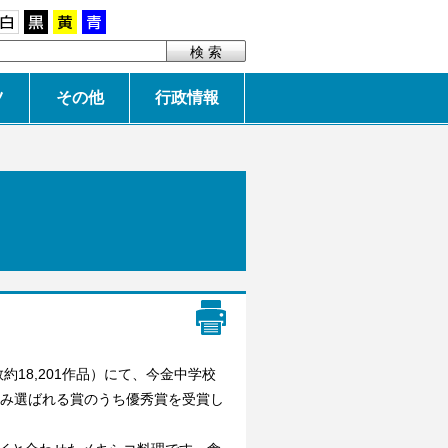
白
黒
黄
青
ツ
その他
行政情報
18,201作品）にて、今金中学校
のみ選ばれる賞のうち優秀賞を受賞し