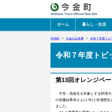
ホーム
暮らし・生活
HOME
>
今金の出来事
>
令和７年度トピ
令和７年度トピ
第13回オレンジペー
中学・高校生を対象とする料理大会「
の佐藤結希奈さん(１年)と松浦悠生
ました。