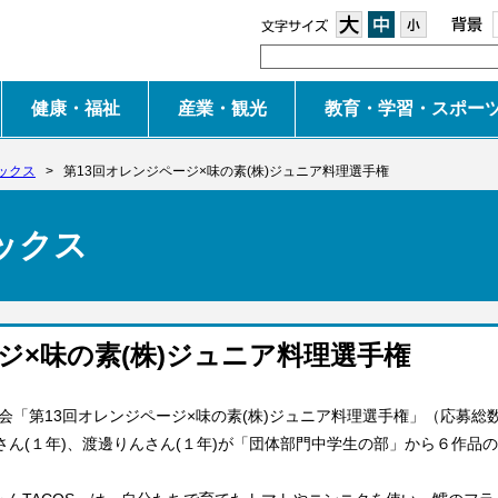
大
中
小
健康・福祉
産業・観光
教育・学習・スポー
ックス
>
第13回オレンジページ×味の素(株)ジュニア料理選手権
ックス
ジ×味の素(株)ジュニア料理選手権
第13回オレンジページ×味の素(株)ジュニア料理選手権」（応募総数約
さん(１年)、渡邊りんさん(１年)が「団体部門中学生の部」から６作品