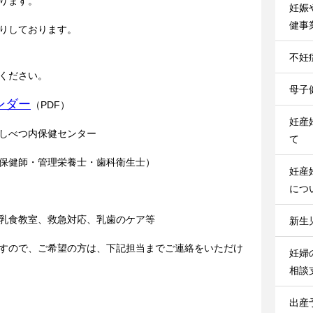
ります。
妊娠
健事
りしております。
不妊
認ください。
母子
ンダー
（PDF）
妊産
しべつ内保健センター
て
保健師・管理栄養士・歯科衛生士）
妊産
につ
室、救急対応、乳歯のケア等
新生
すので、ご希望の方は、下記担当までご連絡をいただけ
妊婦
相談
出産