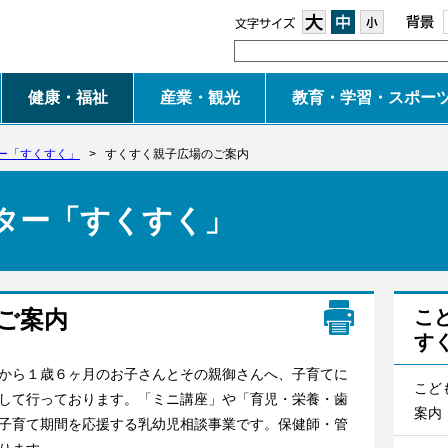
大
中
小
健康・福祉
産業・観光
教育・学習・スポー
ー「すくすく」
>
すくすく親子広場のご案内
ター「すくすく」
ご案内
こ
す
から１歳６ヶ月のお子さんとその親御さんへ、子育てに
こど
して行っております。「ミニ講座」や「育児・栄養・歯
案内
子育て期間を応援する乳幼児相談事業です。保健師・管