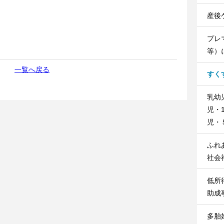
産後
プレ
等）
一覧へ戻る
すく
乳幼
児・
児・
ふれ
社会
低所
助成
多胎