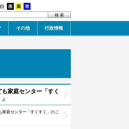
白
黒
黄
青
ツ
その他
行政情報
ども家庭センター「すく
く」
も家庭センター「すくすく」のご