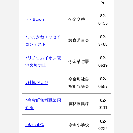
先
82-
○i・Baron
今金交番
0435
○いまかねエッセイ
82-
教育委員会
コンテスト
3488
○リチウムイオン電
82-
今金消防署
池火災防止
0519
今金町社会
82-
○社協だより
福祉協議会
0557
○今金町無料職業紹
82-
農林振興課
介所
0111
82-
○今小通信
今金小学校
0224