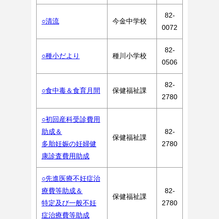
82-
○清流
今金中学校
0072
82-
○種小だより
種川小学校
0506
82-
○食中毒＆食育月間
保健福祉課
2780
○初回産科受診費用
助成＆
82-
保健福祉課
多胎妊娠の妊婦健
2780
康診査費用助成
○先進医療不妊症治
療費等助成＆
82-
保健福祉課
特定及び一般不妊
2780
症治療費等助成