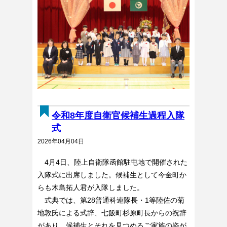
令和8年度自衛官候補生過程入隊
式
2026年04月04日
4月4日、
陸上自衛隊函館駐屯地で開催された
入隊式に出席しました。
候補生として今金町か
らも
木島拓人君
が入隊しました。
式典では、第28普通科連隊長・
1等陸佐の
菊
地敦氏による
式辞、七飯町杉原町長からの祝辞
があり、
候補生とそれを見つめるご家族の姿が