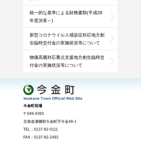
統一的な基準による財務書類(平成28
年度決算～)
新型コロナウイルス感染症対応地方創
生臨時交付金の実施状況等について
物価高騰対応重点支援地方創生臨時交
付金の実施状況等について
今金町役場
〒049-4393
北海道瀬棚郡今金町字今金48-1
TEL：0137-82-0111
FAX：0137-82-2492