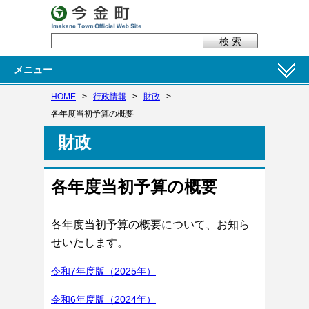
メニュー
HOME
>
行政情報
>
財政
>
各年度当初予算の概要
財政
各年度当初予算の概要
各年度当初予算の概要について、お知ら
せいたします。
令和7年度版（2025年）
令和6年度版（2024年）