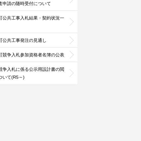
査申請の随時受付について
町公共工事入札結果・契約状況一
町公共工事発注の見通し
町競争入札参加資格者名簿の公表
競争入札に係る公示用設計書の閲
いて(R5～)