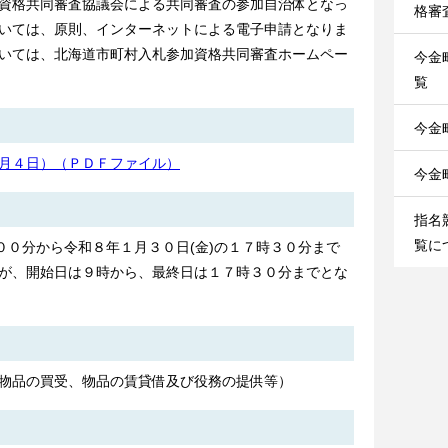
資格共同審査協議会による共同審査の参加自治体となっ
格審
いては、原則、インターネットによる電子申請となりま
いては、北海道市町村入札参加資格共同審査ホームペー
今金
覧
今金
月４日）（ＰＤＦファイル）
今金
指名
覧につ
００分から令和８年１月３０日(金)の１７時３０分まで
が、開始日は９時から、最終日は１７時３０分までとな
物品の買受、物品の賃貸借及び役務の提供等）