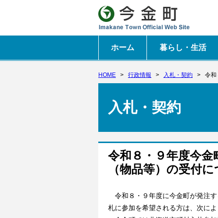
ホーム
暮らし・生活
HOME
>
行政情報
>
入札・契約
>
令和
入札・契約
令和８・９年度今金
（物品等）の受付に
令和８・９年度に今金町が発注す
札に参加を希望される方は、次によ