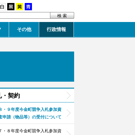
白
黒
黄
青
ツ
その他
行政情報
札・契約
８・９年度今金町競争入札参加資
査申請（物品等）の受付について
７・８年度今金町競争入札参加資