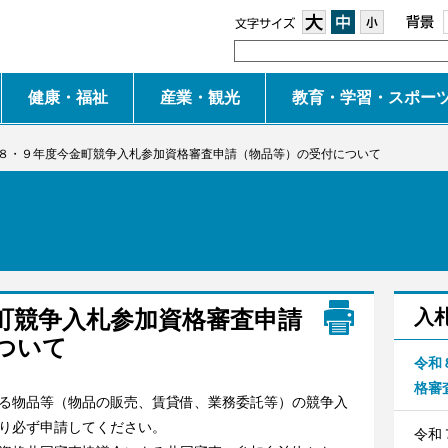
大
中
小
健康・福祉
産業・観光
教育・学習・スポー
８・９年度今金町競争入札参加資格審査申請（物品等）の受付について
町競争入札参加資格審査申請
入
ついて
令和
格審
る物品等（物品の販売、賃貸借、業務委託等）の競争入
り必ず申請してください。
令和