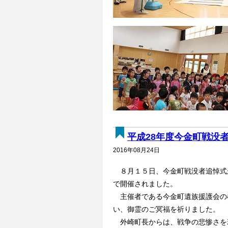
平成28年度今金町戦没者
2016年08月24日
８月１５日、今金町戦没者追悼式
で開催されました。
主催者である今金町遺族援護会の
い、御霊のご冥福を祈りました。
外崎町長からは、戦争の悲惨さを