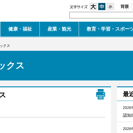
大
中
小
健康・福祉
産業・観光
教育・学習・スポー
ピックス
ックス
ス
最
2026
認知
2026