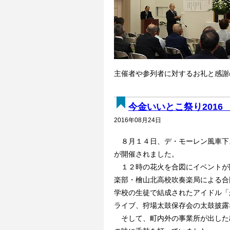
主催者や参列者に対するお礼と感謝
今金いいとこ祭り2016 8
2016年08月24日
８月１４日、デ・モーレン風車下ス
が開催されました。
１２時の花火を合図にイベントが
楽部・檜山北高校吹奏楽局による合
学校の生徒で結成されたアイドル「
ライブ、狩場太鼓保存会の太鼓披露
そして、町内外の事業所が出した