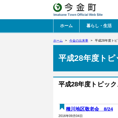
ホーム
暮らし・生活
ホーム
>
今金の出来事
>
平成28年度ト
平成28年度トピ
平成28年度トピック
種川地区敬老会 8/24
2016年09月04日