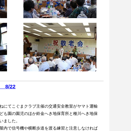
8/22
ねにてこぐまクラブ主催の交通安全教室がヤマト運輸
ども園の園児のほか鈴金へき地保育所と種川へき地保
いました。
屋内で信号機や横断歩道を渡る練習と注意しなければ