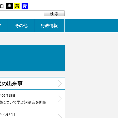
白
黒
黄
青
ツ
その他
行政情報
近の出来事
年06月18日
症について学ぶ講演会を開催
年06月17日