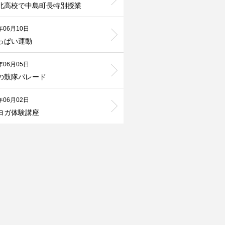
北高校で中島町長特別授業
年06月10日
っぱい運動
年06月05日
の鼓隊パレード
年06月02日
ヨガ体験講座