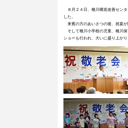
８月２４日、種川構造改善センタ
した。
来賓の方のあいさつの後、祝宴が
そして種川小学校の児童、種川保
ショーも行われ、大いに盛り上が