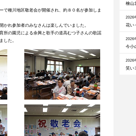
檜山
ーで種川地区敬老会が開催され、約８０名が参加しま
2026
花い
開かれ参加者のみなさんは楽しんでいました。
育所の園児による余興と歌手の道高むつ子さんの歌謡
2026
りました。
今小
2026
笑い