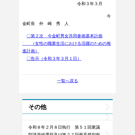
令和３年３月
今
金町長 外 崎 秀 人
〇第２次 今金町男女共同参画基本計画
（女性の職業生活における活躍のための推
進計画）
〇告示（令和３年３月１日）
一覧へ戻る
その他
令和８年２月８日執行 第５１回衆議
院議員総選挙及び第２７回最高裁判所