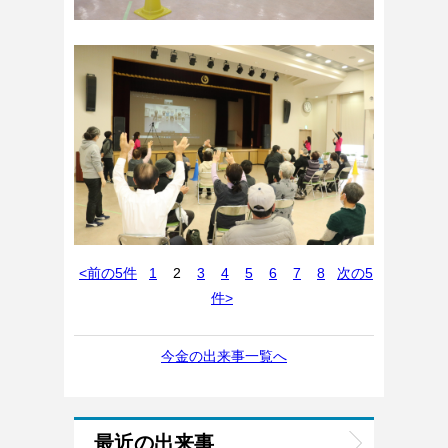
<前の5件
1
2
3
4
5
6
7
8
次の5
件>
今金の出来事一覧へ
最近の出来事