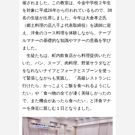
催されました。この教室は、今金中学校２年生
を対象に平成26年から行われているもので、38
名の生徒が出席しました。今年は大倉孝之氏
（郷土料理の店八千よ代表取締役）を講師に迎
え、洋食のコース料理を体験しながら、テーブ
ルマナーの基礎的な知識やマナーの意義を学び
ました。
生徒たちは、町内飲食店から料理提供いただ
いた、パン、スープ、肉料理、野菜サラダなど
をなれないナイフとフォークとスプーンを使っ
て緊張しながらも実践し、「高級レストランに
行けたら、かっこよくご飯を食べれるようにし
たい」や「食べ物の全てが凄く美味しかったの
で、また機会があったら食べたい」と洋食マナ
ーを身近に親しむ１日となりました。