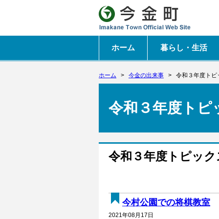
ホーム
暮らし・生活
ホーム
>
今金の出来事
>
令和３年度トピ
令和３年度トピ
令和３年度トピック
今村公園での将棋教室
2021年08月17日