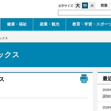
大
中
小
健康・福祉
産業・観光
教育・学習・スポー
ックス
ックス
ス
最
2026
認知
2026