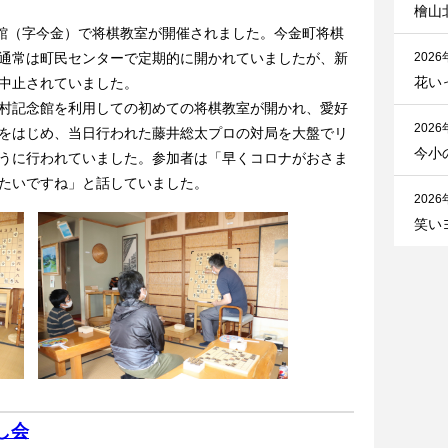
檜山
館（字今金）で将棋教室が開催されました。今金町将棋
通常は町民センターで定期的に開かれていましたが、新
2026
花い
中止されていました。
村記念館を利用しての初めての将棋教室が開かれ、愛好
2026
をはじめ、当日行われた藤井総太プロの対局を大盤でリ
今小
うに行われていました。参加者は「早くコロナがおさま
たいですね」と話していました。
2026
笑い
し会