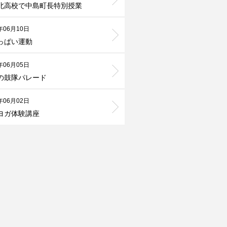
北高校で中島町長特別授業
年06月10日
っぱい運動
年06月05日
の鼓隊パレード
年06月02日
ヨガ体験講座