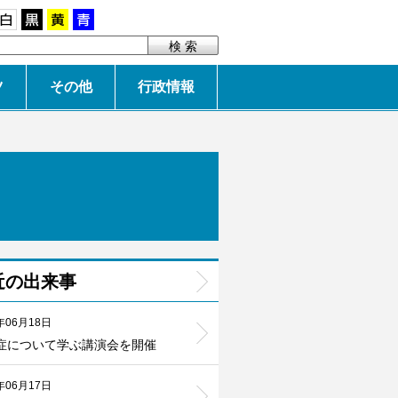
白
黒
黄
青
ツ
その他
行政情報
近の出来事
年06月18日
症について学ぶ講演会を開催
年06月17日