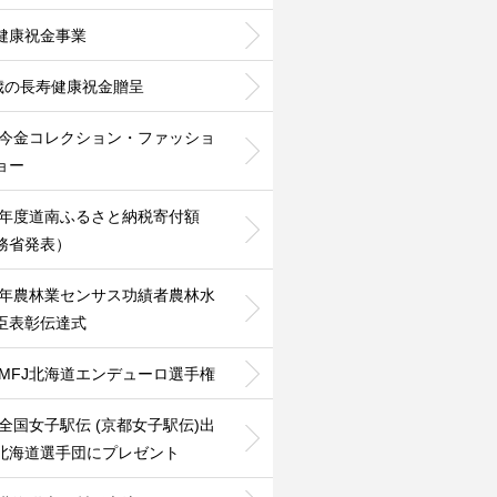
健康祝金事業
0歳の長寿健康祝金贈呈
24今金コレクション・ファッショ
ョー
25年度道南ふるさと納税寄付額
務省発表）
25年農林業センサス功績者農林水
臣表彰伝達式
26MFJ北海道エンデューロ選手権
26全国女子駅伝 (京都女子駅伝)出
北海道選手団にプレゼント