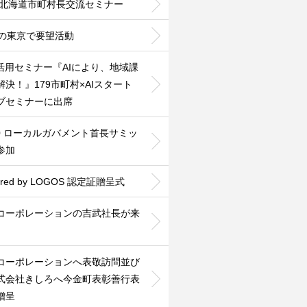
26北海道市町村長交流セミナー
度の東京で要望活動
利活用セミナー『AIにより、地域課
解決！』179市町村×AIスタート
ブセミナーに出席
30 ローカルガバメント首長サミッ
参加
ered by LOGOS 認定証贈呈式
Nコーポレーションの吉武社長が来
Nコーポレーションへ表敬訪問並び
式会社きしろへ今金町表彰善行表
贈呈