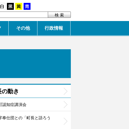
白
黒
黄
青
ツ
その他
行政情報
長の動き
町認知症講演会
字奉仕団との「町長と語ろう
」