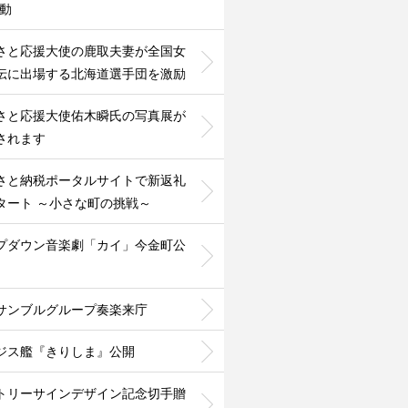
活動
さと応援大使の鹿取夫妻が全国女
伝に出場する北海道選手団を激励
さと応援大使佑木瞬氏の写真展が
されます
さと納税ポータルサイトで新返礼
タート ～小さな町の挑戦～
プダウン音楽劇「カイ」今金町公
サンブルグループ奏楽来庁
ジス艦『きりしま』公開
トリーサインデザイン記念切手贈