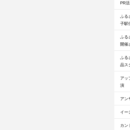
PR
ふる
子駅
ふる
開催
ふる
品ス
アッ
演
アン
イー
カン