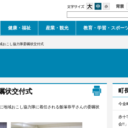
大
中
小
健康・福祉
産業・観光
教育・学習・スポー
域おこし協力隊委嘱状交付式
嘱状交付式
町
今金
に地域おこし協力隊に着任される飯塚恭平さんの委嘱状
赤十
会!!