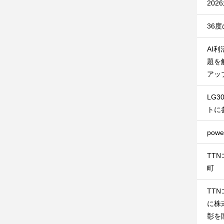
20
36
AI
題を
アッ
LG
トに
pow
TT
町
TT
に株
彰を