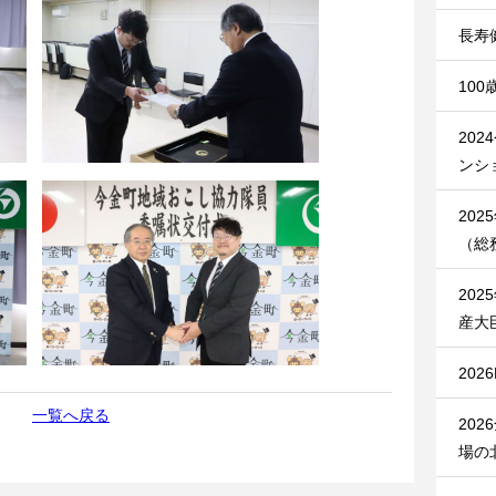
長寿
10
20
ンシ
20
（総
20
産大
20
一覧へ戻る
20
場の