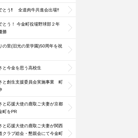
でとう❗ 全道肉牛共進会出場‼️
でとう！ 今金町役場野球部２年
優勝
りの里(旧光の里学園)50周年を祝
さと今金を思う高校生
さと創生支援委員会実施事業 町
申
さと応援大使の鹿取ご夫妻が京都
金町をPR
さと応援大使の鹿取ご夫妻が関西
道クラブ総会・懇親会にて今金町