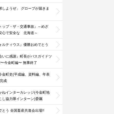
球しようぜ」 グローブが届きま
️
トップ・ザ・交通事故』～めざ
安心で安全な 北海道～
ォルティウス』優勝おめでとう
会いに感謝』町長がバスガイドツ
!!〜今金町編〜 無事終了
今金町史(平成編、資料編、年表
』完成
かねインターカレッジ(今金町地
こし協力隊インターン)委嘱
でとう 全国畜産共進会出場!!