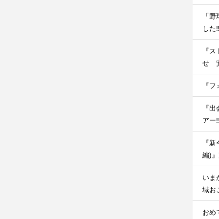
「野
した‼
『ス
せ 
『フ
『出
アー
『新
編)
いま
域お
おめ