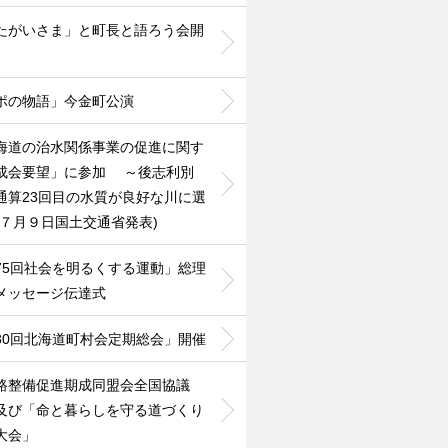
たがいさま」と町長と語ろう会開
ポの物語」今金町公演
海道の治水関係事業の促進に関す
成会要望」に参加 ～後志利別
通算23回目の水質が良好な川に選
(７月９日国土交通省発表)
75回社会を明るくする運動」総理
メッセージ伝達式
80回北海道町村会定期総会」開催
路整備促進期成同盟会全国協議
及び「命と暮らしを守る道づくり
大会」