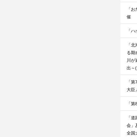
「お
催
「ハ
「北
る期
川が
出～
「第
大臣
「第
「道
会」
全国