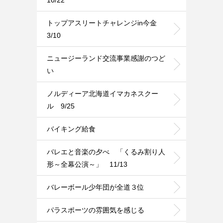
トップアスリートチャレンジin今金
3/10
ニュージーランド交流事業感謝のつど
い
ノルディーア北海道イマカネスクー
ル 9/25
バイキング給食
バレエと音楽の夕べ 「くるみ割り人
形～全幕公演～」 11/13
バレーボール少年団が全道３位
パラスポーツの雰囲気を感じる