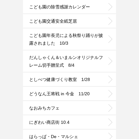
こども園の除雪感謝カレンダー
こども園交通安全紙芝居
こども園年長児による秋祭り踊りが披
露されました 10/3
だんしゃくん＆いまルンオリジナルフ
レーム切手贈呈式 8/4
としべつ健康づくり教室 1/28
どうなん王将戦 in 今金 11/20
なおみちカフェ
にぎわい商店街 10.4
はらっぱ・De・マルシェ