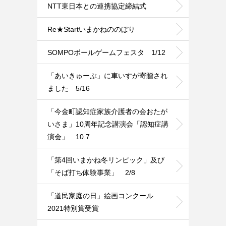
NTT東日本との連携協定締結式
Re★Startいまかねののぼり
SOMPOボールゲームフェスタ 1/12
「あいきゅーぶ」に車いすが寄贈され
ました 5/16
「今金町認知症家族介護者の会おたが
いさま」10周年記念講演会「認知症講
演会」 10.7
「第4回いまかね冬リンピック」及び
「そば打ち体験事業」 2/8
「道民家庭の日」絵画コンクール
2021特別賞受賞