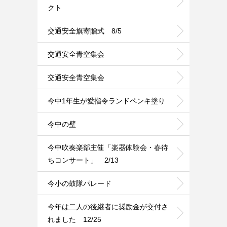
クト
交通安全旗寄贈式 8/5
交通安全青空集会
交通安全青空集会
今中1年生が愛指令ランドペンキ塗り
今中の壁
今中吹奏楽部主催「楽器体験会・春待
ちコンサート」 2/13
今小の鼓隊パレード
今年は二人の後継者に奨励金が交付さ
れました 12/25