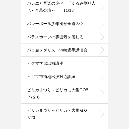
バレエと音楽の夕べ 「くるみ割り人
形～全幕公演～」 11/13
バレーボール少年団が全道３位
パラスポーツの雰囲気を感じる
パラ金メダリスト池崎選手講演会
ヒグマ学習出前講座
ヒグマ市街地出没対応訓練
ピリカまつり～ピリカに大集GO!!
７/２６
ピリカまつり～ピリカへ大集ＧＯ
7/23