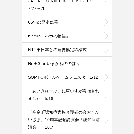
24ＨＲ ＣＡＭＰ＆ＬＩＶＥ2019
7/27～28
65年の歴史に幕
nincup「ハポの物語」
NTT東日本との連携協定締結式
Re★Startいまかねののぼり
SOMPOボールゲームフェスタ 1/12
「あいきゅーぶ」に車いすが寄贈され
ました 5/16
「今金町認知症家族介護者の会おたが
いさま」10周年記念講演会「認知症講
演会」 10.7