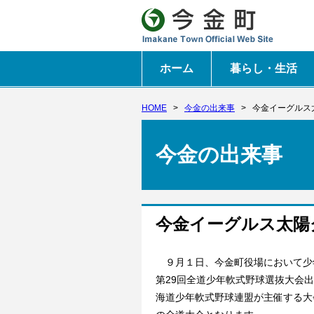
ホーム
暮らし・生活
HOME
>
今金の出来事
>
今金イーグルス
今金の出来事
今金イーグルス太陽
９月１日、今金町役場において少
第29回全道少年軟式野球選抜大会
海道少年軟式野球連盟が主催する大