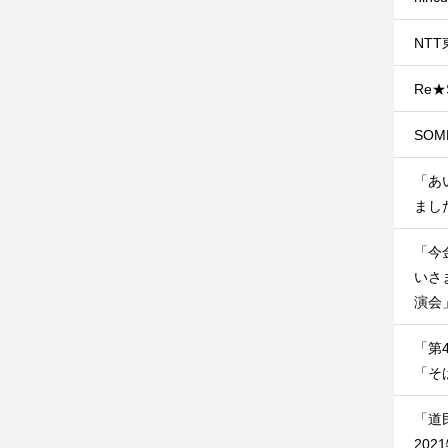
NT
Re★
SO
「あ
ました
「今
いさ
演会」
「第
「そ
「道
202