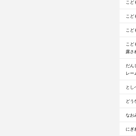
こど
こど
こど
こど
露さ
だん
レー
とし
どうな
なお
にぎわ