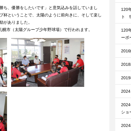
勝ち、優勝をしたいです」と意気込みを話していまし
12
プ杯ということで、太陽のように前向きに、そして楽し
ト 5
励がありました。
札幌市（太陽グループ少年野球場）で行われます。
12
ーボ
201
201
201
20
20
ショ
20