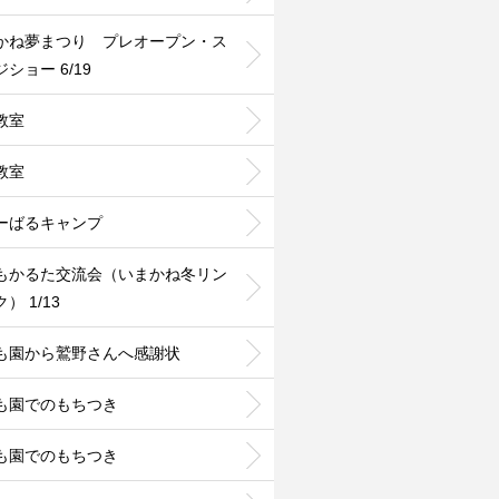
かね夢まつり プレオープン・ス
ショー 6/19
教室
教室
ーばるキャンプ
もかるた交流会（いまかね冬リン
） 1/13
も園から鷲野さんへ感謝状
も園でのもちつき
も園でのもちつき