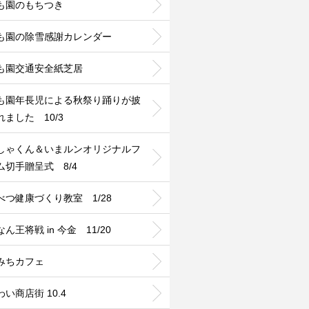
も園のもちつき
も園の除雪感謝カレンダー
も園交通安全紙芝居
も園年長児による秋祭り踊りが披
れました 10/3
しゃくん＆いまルンオリジナルフ
ム切手贈呈式 8/4
べつ健康づくり教室 1/28
ん王将戦 in 今金 11/20
みちカフェ
い商店街 10.4