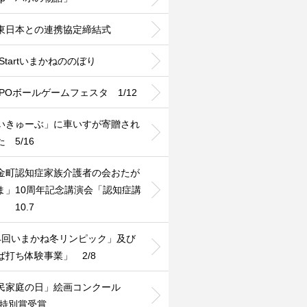
T東日本との連携協定締結式
Startいまかねののぼり
MPOボールゲームフェスタ 1/12
いきゅーぶ」に車いすが寄贈され
 5/16
金町認知症家族介護者の会おたが
ま」10周年記念講演会「認知症講
 10.7
4回いまかね冬リンピック」及び
ば打ち体験事業」 2/8
民家庭の日」絵画コンクール
1特別賞受賞