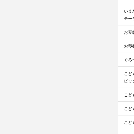
いま
テージ
お琴
お琴
ぐろ
こど
ピック
こど
こど
こど