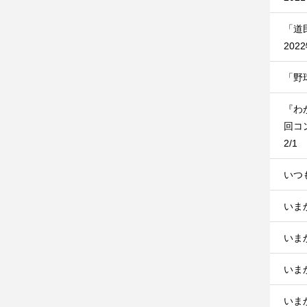
「道
202
「野
『わ
回コ
2/1
いつ
いま
いま
いま
いまか