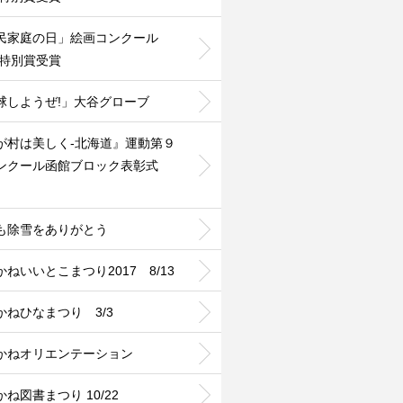
民家庭の日」絵画コンクール
2特別賞受賞
球しようぜ!」大谷グローブ
が村は美しく-北海道』運動第９
ンクール函館ブロック表彰式
も除雪をありがとう
かねいいとこまつり2017 8/13
かねひなまつり 3/3
かねオリエンテーション
ね図書まつり 10/22