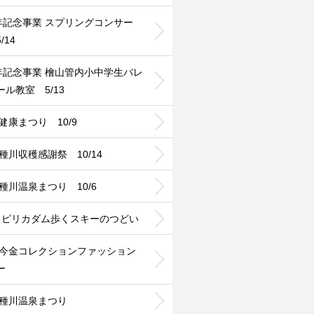
0年記念事業 スプリングコンサー
/14
0年記念事業 檜山管内小中学生バレ
ール教室 5/13
6健康まつり 10/9
8種川収穫感謝祭 10/14
9種川温泉まつり 10/6
24 ピリカダム歩くスキーのつどい
24今金コレクションファッション
ー
24種川温泉まつり