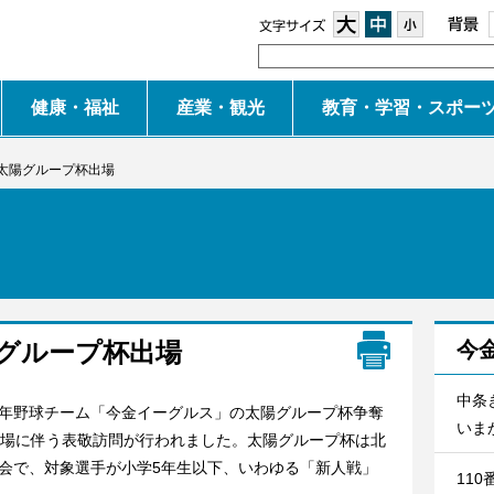
大
中
小
健康・福祉
産業・観光
教育・学習・スポー
太陽グループ杯出場
グループ杯出場
今
中条
年野球チーム「今金イーグルス」の太陽グループ杯争奪
いまか
出場に伴う表敬訪問が行われました。太陽グループ杯は北
会で、対象選手が小学5年生以下、いわゆる「新人戦」
11