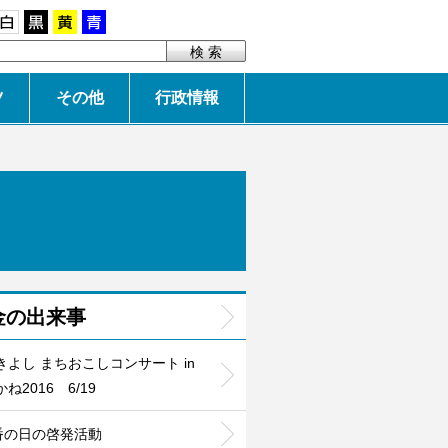
白
黒
黄
青
ツ
その他
行政情報
金の出来事
きよし まちおこしコンサート in
ね2016 6/19
0番の日の啓発活動