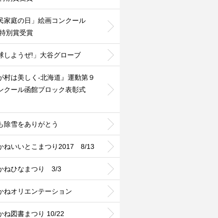
民家庭の日」絵画コンクール
2特別賞受賞
球しようぜ!」大谷グローブ
が村は美しく-北海道』運動第９
ンクール函館ブロック表彰式
も除雪をありがとう
かねいいとこまつり2017 8/13
かねひなまつり 3/3
かねオリエンテーション
ね図書まつり 10/22