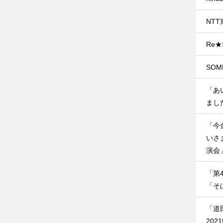
NT
Re★
SO
「あ
ました
「今
いさ
演会」
「第
「そ
「道
202