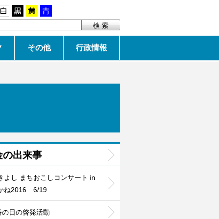
白
黒
黄
青
ツ
その他
行政情報
金の出来事
きよし まちおこしコンサート in
ね2016 6/19
0番の日の啓発活動