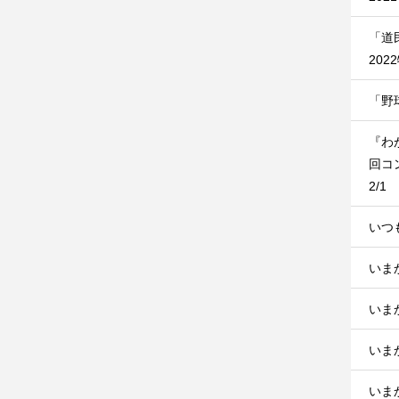
「道
202
「野
『わ
回コ
2/1
いつ
いま
いま
いま
いまか