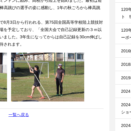
ミントンに励み、高校から陸上を始めました。最初は短
た棒高跳びの選手の姿に感動し、1年の秋ごろから棒高跳
12
ト 5
8月3日から行われる、第75回全国高等学校陸上競技対
場を予定しており、「全国大会で自己記録更新の３ｍ以
12
いました。3年生になってからは自己記録を30cm伸ばし
ーボ
待されます。
201
201
201
20
20
ショ
一覧へ戻る
20