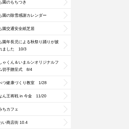
も園のもちつき
も園の除雪感謝カレンダー
も園交通安全紙芝居
も園年長児による秋祭り踊りが披
れました 10/3
しゃくん＆いまルンオリジナルフ
ム切手贈呈式 8/4
べつ健康づくり教室 1/28
ん王将戦 in 今金 11/20
みちカフェ
い商店街 10.4