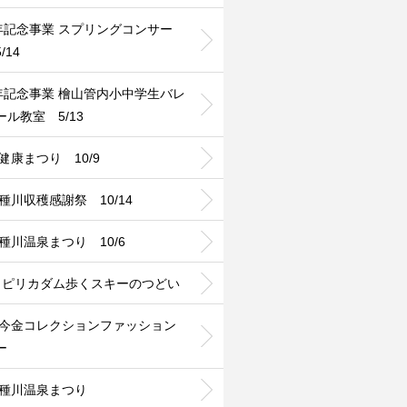
0年記念事業 スプリングコンサー
/14
0年記念事業 檜山管内小中学生バレ
ール教室 5/13
6健康まつり 10/9
8種川収穫感謝祭 10/14
9種川温泉まつり 10/6
24 ピリカダム歩くスキーのつどい
24今金コレクションファッション
ー
24種川温泉まつり