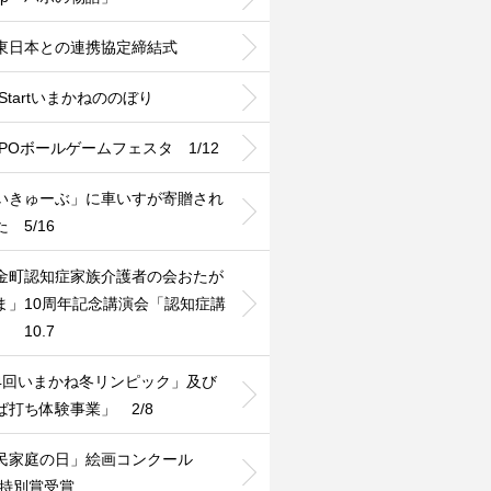
T東日本との連携協定締結式
Startいまかねののぼり
MPOボールゲームフェスタ 1/12
いきゅーぶ」に車いすが寄贈され
 5/16
金町認知症家族介護者の会おたが
ま」10周年記念講演会「認知症講
 10.7
4回いまかね冬リンピック」及び
ば打ち体験事業」 2/8
民家庭の日」絵画コンクール
1特別賞受賞