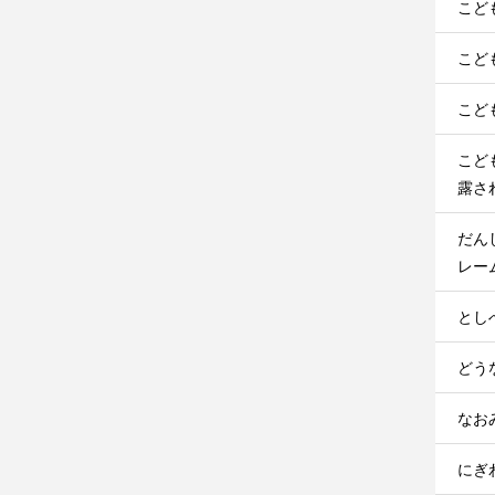
こど
こど
こど
こど
露さ
だん
レー
とし
どうな
なお
にぎわ