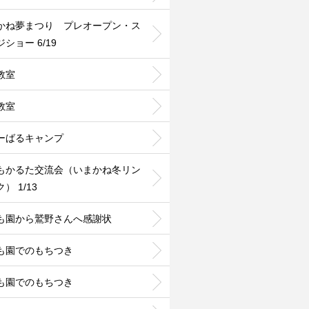
かね夢まつり プレオープン・ス
ショー 6/19
教室
教室
ーばるキャンプ
もかるた交流会（いまかね冬リン
） 1/13
も園から鷲野さんへ感謝状
も園でのもちつき
も園でのもちつき