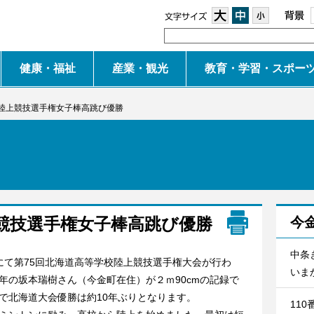
大
中
小
健康・福祉
産業・観光
教育・学習・スポー
陸上競技選手権女子棒高跳び優勝
競技選手権女子棒高跳び優勝
今
中条
て第75回北海道高等学校陸上競技選手権大会が行わ
いまか
年の坂本瑞樹さん（今金町在住）が２ｍ90cmの記録で
で北海道大会優勝は約10年ぶりとなります。
11