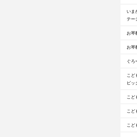
いま
テージ
お琴
お琴
ぐろ
こど
ピック
こど
こど
こど