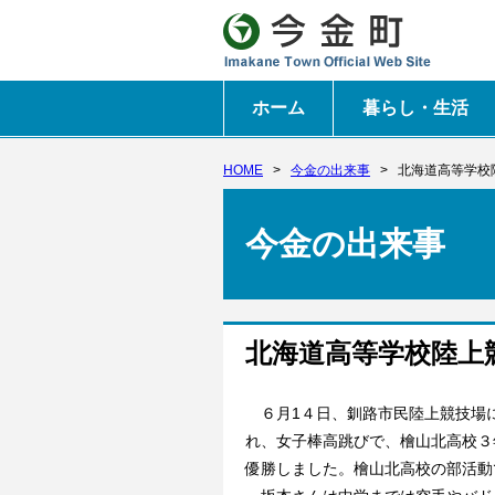
ホーム
暮らし・生活
HOME
>
今金の出来事
>
北海道高等学校
今金の出来事
北海道高等学校陸上
６月1４日、釧路市民陸上競技場に
れ、女子棒高跳びで、檜山北高校３
優勝しました。檜山北高校の部活動