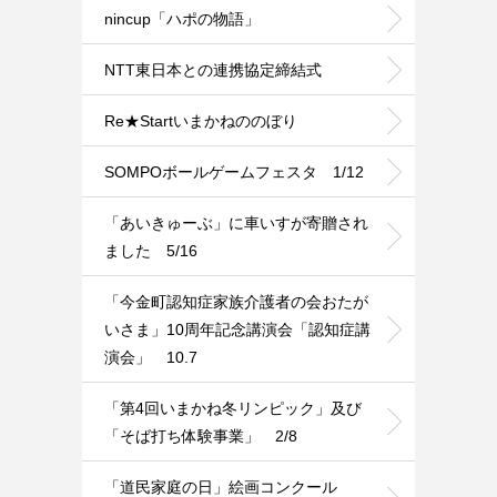
nincup「ハポの物語」
NTT東日本との連携協定締結式
Re★Startいまかねののぼり
SOMPOボールゲームフェスタ 1/12
「あいきゅーぶ」に車いすが寄贈され
ました 5/16
「今金町認知症家族介護者の会おたが
いさま」10周年記念講演会「認知症講
演会」 10.7
「第4回いまかね冬リンピック」及び
「そば打ち体験事業」 2/8
「道民家庭の日」絵画コンクール