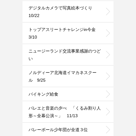
デジタルカメラで写真絵本づくり
10/22
トップアスリートチャレンジin今金
3/10
ニュージーランド交流事業感謝のつど
い
ノルディーア北海道イマカネスクー
ル 9/25
バイキング給食
バレエと音楽の夕べ 「くるみ割り人
形～全幕公演～」 11/13
バレーボール少年団が全道３位