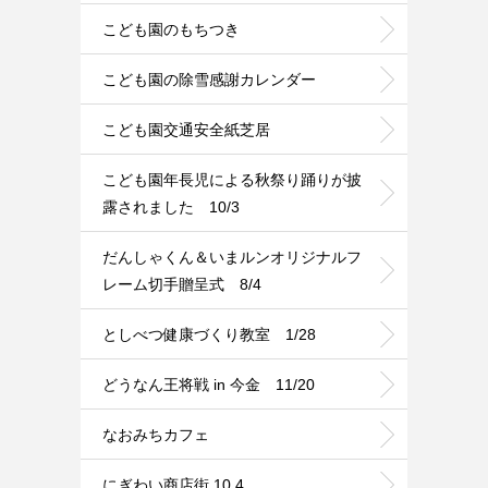
こども園のもちつき
こども園の除雪感謝カレンダー
こども園交通安全紙芝居
こども園年長児による秋祭り踊りが披
露されました 10/3
だんしゃくん＆いまルンオリジナルフ
レーム切手贈呈式 8/4
としべつ健康づくり教室 1/28
どうなん王将戦 in 今金 11/20
なおみちカフェ
にぎわい商店街 10.4