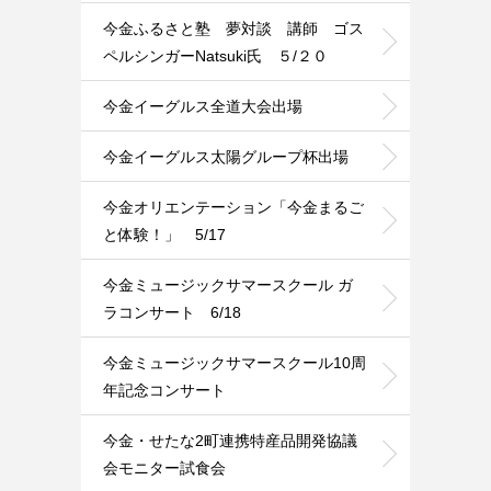
今金ふるさと塾 夢対談 講師 ゴス
ペルシンガーNatsuki氏 ５/２０
今金イーグルス全道大会出場
今金イーグルス太陽グループ杯出場
今金オリエンテーション「今金まるご
と体験！」 5/17
今金ミュージックサマースクール ガ
ラコンサート 6/18
今金ミュージックサマースクール10周
年記念コンサート
今金・せたな2町連携特産品開発協議
会モニター試食会