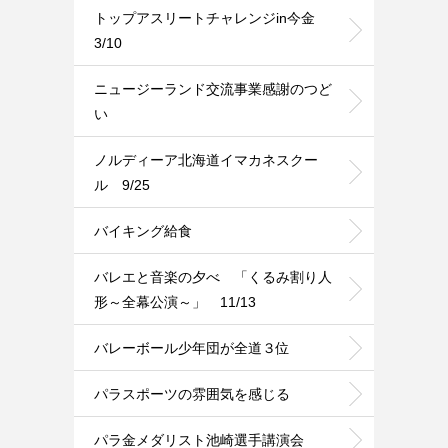
トップアスリートチャレンジin今金
3/10
ニュージーランド交流事業感謝のつど
い
ノルディーア北海道イマカネスクー
ル 9/25
バイキング給食
バレエと音楽の夕べ 「くるみ割り人
形～全幕公演～」 11/13
バレーボール少年団が全道３位
パラスポーツの雰囲気を感じる
パラ金メダリスト池崎選手講演会