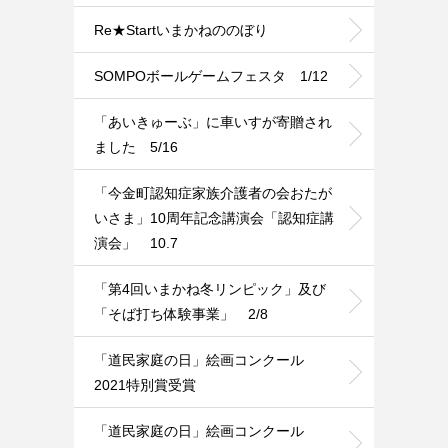
Re★Startいまかねののぼり
SOMPOボールゲームフェスタ 1/12
「あいきゅーぶ」に車いすが寄贈され
ました 5/16
「今金町認知症家族介護者の会おたが
いさま」10周年記念講演会「認知症講
演会」 10.7
「第4回いまかね冬リンピック」及び
「そば打ち体験事業」 2/8
「道民家庭の日」絵画コンクール
2021特別賞受賞
「道民家庭の日」絵画コンクール