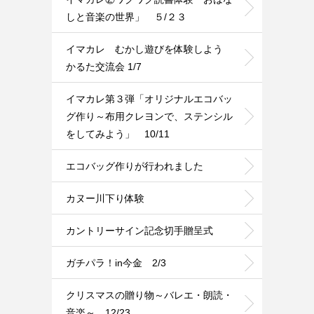
しと音楽の世界」 ５/２３
イマカレ むかし遊びを体験しよう
かるた交流会 1/7
イマカレ第３弾「オリジナルエコバッ
グ作り～布用クレヨンで、ステンシル
をしてみよう」 10/11
エコバッグ作りが行われました
カヌー川下り体験
カントリーサイン記念切手贈呈式
ガチパラ！in今金 2/3
クリスマスの贈り物～バレエ・朗読・
音楽～ 12/23