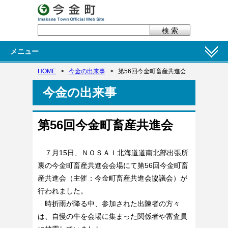
メニュー
HOME
>
今金の出来事
>
第56回今金町畜産共進会
今金の出来事
第56回今金町畜産共進会
７月15日、ＮＯＳＡＩ北海道道南北部出張所
裏の今金町畜産共進会会場にて第56回今金町畜
産共進会（主催：今金町畜産共進会協議会）が
行われました。
時折雨が降る中、参加された出陳者の方々
は、自慢の牛を会場に集まった関係者や審査員