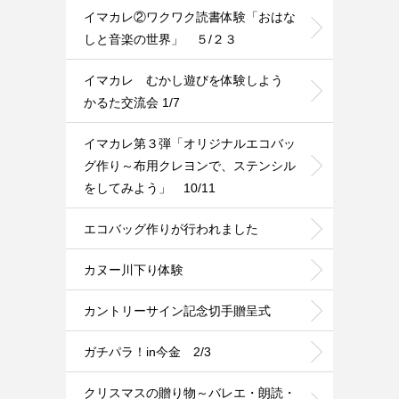
イマカレ②ワクワク読書体験「おはな
しと音楽の世界」 ５/２３
イマカレ むかし遊びを体験しよう
かるた交流会 1/7
イマカレ第３弾「オリジナルエコバッ
グ作り～布用クレヨンで、ステンシル
をしてみよう」 10/11
エコバッグ作りが行われました
カヌー川下り体験
カントリーサイン記念切手贈呈式
ガチパラ！in今金 2/3
クリスマスの贈り物～バレエ・朗読・