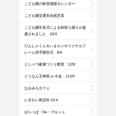
こども園の除雪感謝カレンダー
こども園交通安全紙芝居
こども園年長児による秋祭り踊りが披
露されました 10/3
だんしゃくん＆いまルンオリジナルフ
レーム切手贈呈式 8/4
としべつ健康づくり教室 1/28
どうなん王将戦 in 今金 11/20
なおみちカフェ
にぎわい商店街 10.4
はらっぱ・De・マルシェ