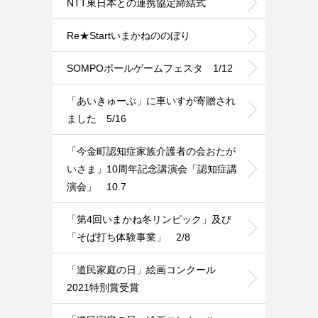
NTT東日本との連携協定締結式
Re★Startいまかねののぼり
SOMPOボールゲームフェスタ 1/12
「あいきゅーぶ」に車いすが寄贈され
ました 5/16
「今金町認知症家族介護者の会おたが
いさま」10周年記念講演会「認知症講
演会」 10.7
「第4回いまかね冬リンピック」及び
「そば打ち体験事業」 2/8
「道民家庭の日」絵画コンクール
2021特別賞受賞