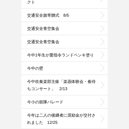
クト
交通安全旗寄贈式 8/5
交通安全青空集会
交通安全青空集会
今中1年生が愛指令ランドペンキ塗り
今中の壁
今中吹奏楽部主催「楽器体験会・春待
ちコンサート」 2/13
今小の鼓隊パレード
今年は二人の後継者に奨励金が交付さ
れました 12/25