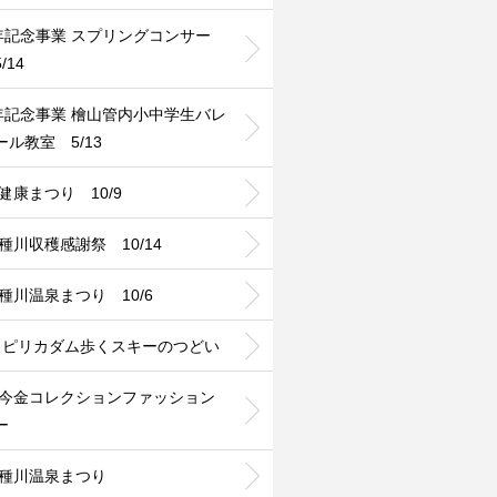
0年記念事業 スプリングコンサー
/14
0年記念事業 檜山管内小中学生バレ
ール教室 5/13
6健康まつり 10/9
8種川収穫感謝祭 10/14
9種川温泉まつり 10/6
24 ピリカダム歩くスキーのつどい
24今金コレクションファッション
ー
24種川温泉まつり