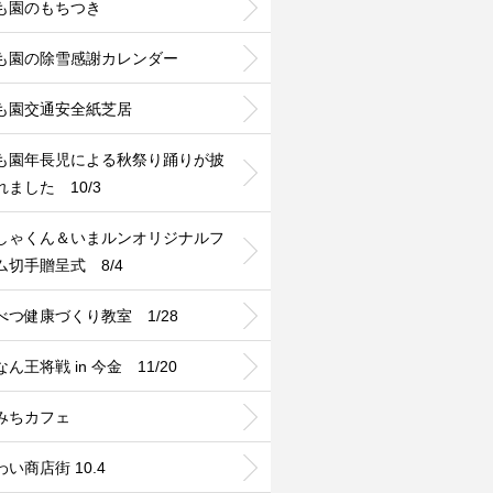
も園のもちつき
も園の除雪感謝カレンダー
も園交通安全紙芝居
も園年長児による秋祭り踊りが披
れました 10/3
しゃくん＆いまルンオリジナルフ
ム切手贈呈式 8/4
べつ健康づくり教室 1/28
ん王将戦 in 今金 11/20
みちカフェ
い商店街 10.4