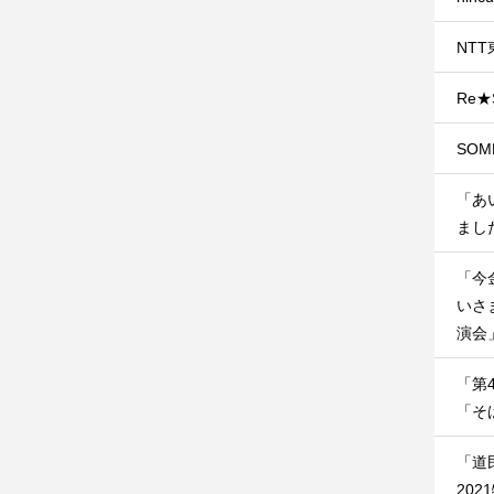
NT
Re★
SO
「あ
ました
「今
いさ
演会」
「第
「そ
「道
202