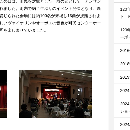
この日は、町民を対象とした一般の部として「アンサン
れました。町内で約半年ぶりのイベント開催となり、新
12
講じられた会場には約100名が来場し16曲が披露されま
ト 5
しいヴァイオリンやオーボエの音色が町民センターホー
12
耳を楽しませていました。
ーボ
201
201
201
20
20
ショ
20