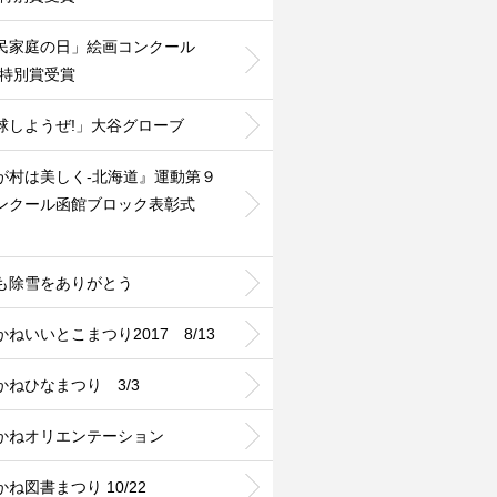
民家庭の日」絵画コンクール
2特別賞受賞
球しようぜ!」大谷グローブ
が村は美しく-北海道』運動第９
ンクール函館ブロック表彰式
も除雪をありがとう
かねいいとこまつり2017 8/13
かねひなまつり 3/3
かねオリエンテーション
ね図書まつり 10/22