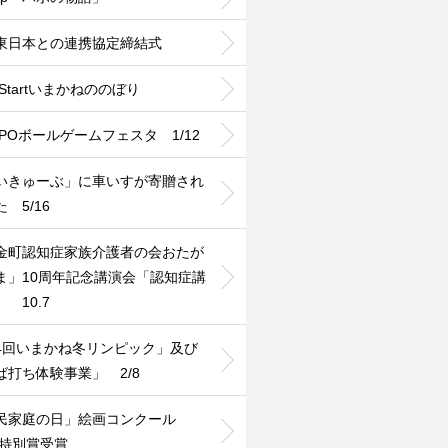
T東日本との連携協定締結式
Startいまかねののぼり
MPOボールゲームフェスタ 1/12
いきゅーぶ」に車いすが寄贈され
 5/16
金町認知症家族介護者の会おたが
ま」10周年記念講演会「認知症講
 10.7
4回いまかね冬リンピック」及び
ば打ち体験事業」 2/8
民家庭の日」絵画コンクール
1特別賞受賞