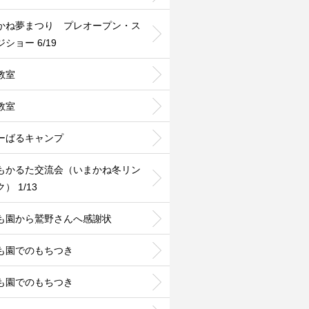
かね夢まつり プレオープン・ス
ショー 6/19
教室
教室
ーばるキャンプ
もかるた交流会（いまかね冬リン
） 1/13
も園から鷲野さんへ感謝状
も園でのもちつき
も園でのもちつき