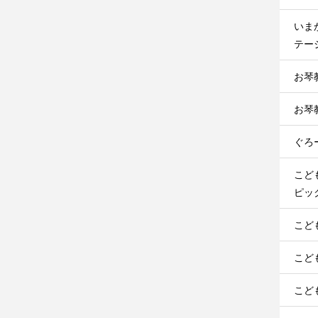
いま
テージ
お琴
お琴
ぐろ
こど
ピック
こど
こど
こど