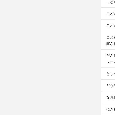
こど
こど
こど
こど
露さ
だん
レー
とし
どうな
なお
にぎわ