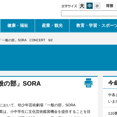
大
中
小
健康・福祉
産業・観光
教育・学習・スポー
一般の部」SORA CONCERT 9/2
般の部」SORA
今
中条
いまか
おいて、幼少年芸術劇場「一般の部」SORA
の事業は、小中学生に文化芸術鑑賞機会を提供することを目
11