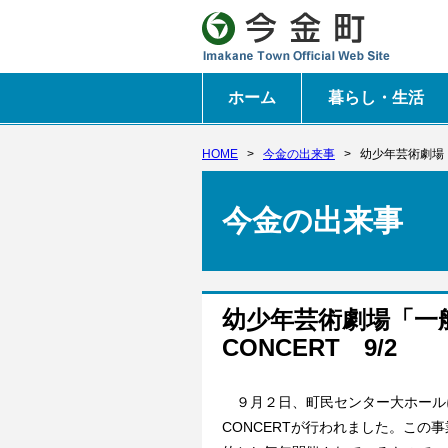
ホーム
暮らし・生活
HOME
>
今金の出来事
>
幼少年芸術劇場「
今金の出来事
幼少年芸術劇場「一
CONCERT 9/2
９月２日、町民センター大ホールに
CONCERTが行われました。こ