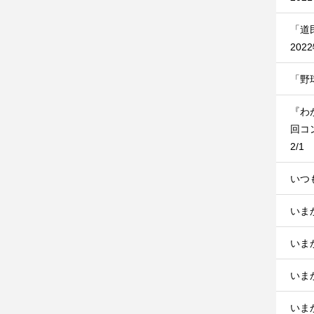
「道
202
「野
『わ
回コ
2/1
いつ
いま
いま
いま
いまか