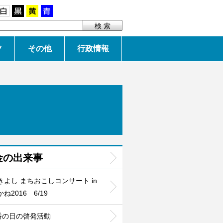
白
黒
黄
青
ツ
その他
行政情報
金の出来事
きよし まちおこしコンサート in
ね2016 6/19
0番の日の啓発活動