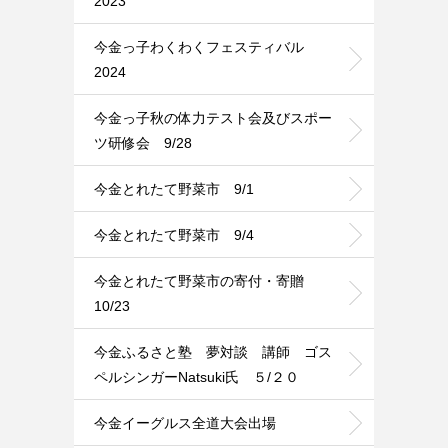
2023
今金っ子わくわくフェスティバル
2024
今金っ子秋の体力テスト会及びスポー
ツ研修会 9/28
今金とれたて野菜市 9/1
今金とれたて野菜市 9/4
今金とれたて野菜市の寄付・寄贈
10/23
今金ふるさと塾 夢対談 講師 ゴス
ペルシンガーNatsuki氏 ５/２０
今金イーグルス全道大会出場