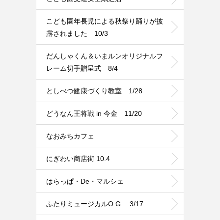
こども園年長児による秋祭り踊りが披
露されました 10/3
だんしゃくん＆いまルンオリジナルフ
レーム切手贈呈式 8/4
としべつ健康づくり教室 1/28
どうなん王将戦 in 今金 11/20
なおみちカフェ
にぎわい商店街 10.4
はらっぱ・De・マルシェ
ふたりミュージカルO.G. 3/17