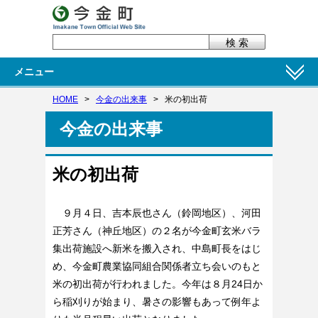
メニュー
HOME
>
今金の出来事
>
米の初出荷
今金の出来事
米の初出荷
９月４日、吉本辰也さん（鈴岡地区）、河田
正芳さん（神丘地区）の２名が今金町玄米バラ
集出荷施設へ新米を搬入され、中島町長をはじ
め、今金町農業協同組合関係者立ち会いのもと
米の初出荷が行われました。今年は８月24日か
ら稲刈りが始まり、暑さの影響もあって例年よ