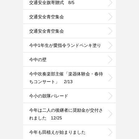
交通安全旗寄贈式 8/5
交通安全青空集会
交通安全青空集会
今中1年生が愛指令ランドペンキ塗り
今中の壁
今中吹奏楽部主催「楽器体験会・春待
ちコンサート」 2/13
今小の鼓隊パレード
今年は二人の後継者に奨励金が交付さ
れました 12/25
今年も田植えが始まりました