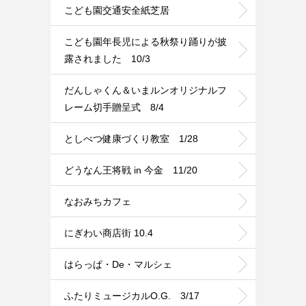
こども園交通安全紙芝居
こども園年長児による秋祭り踊りが披
露されました 10/3
だんしゃくん＆いまルンオリジナルフ
レーム切手贈呈式 8/4
としべつ健康づくり教室 1/28
どうなん王将戦 in 今金 11/20
なおみちカフェ
にぎわい商店街 10.4
はらっぱ・De・マルシェ
ふたりミュージカルO.G. 3/17