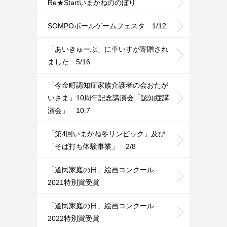
Re★Startいまかねののぼり
SOMPOボールゲームフェスタ 1/12
「あいきゅーぶ」に車いすが寄贈され
ました 5/16
「今金町認知症家族介護者の会おたが
いさま」10周年記念講演会「認知症講
演会」 10.7
「第4回いまかね冬リンピック」及び
「そば打ち体験事業」 2/8
「道民家庭の日」絵画コンクール
2021特別賞受賞
「道民家庭の日」絵画コンクール
2022特別賞受賞