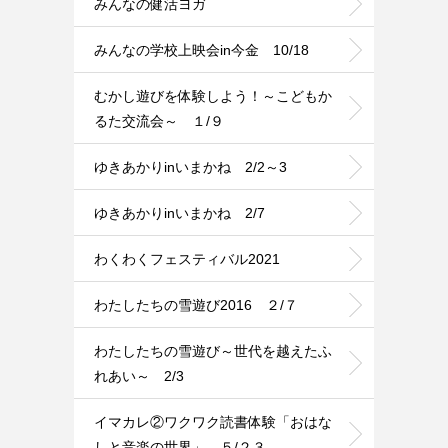
みんなの健活ヨガ
みんなの学校上映会in今金 10/18
むかし遊びを体験しよう！～こどもか
るた交流会～ １/９
ゆきあかりinいまかね 2/2～3
ゆきあかりinいまかね 2/7
わくわくフェスティバル2021
わたしたちの雪遊び2016 ２/７
わたしたちの雪遊び～世代を越えたふ
れあい～ 2/3
イマカレ②ワクワク読書体験「おはな
しと音楽の世界」 ５/２３