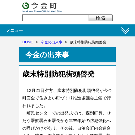
メニュー
HOME
>
今金の出来事
>
歳末特別防犯街頭啓発
今金の出来事
歳末特別防犯街頭啓発
12月21日夕方、歳末特別防犯街頭啓発が今金
町安全で住みよい町づくり推進協議会主催で行
われました。
町民センターでの出発式では、森副町長、せ
たな署察署石田署長から年末年始の防犯強化へ
の呼びかけがあり、その後、自治会町内会連合